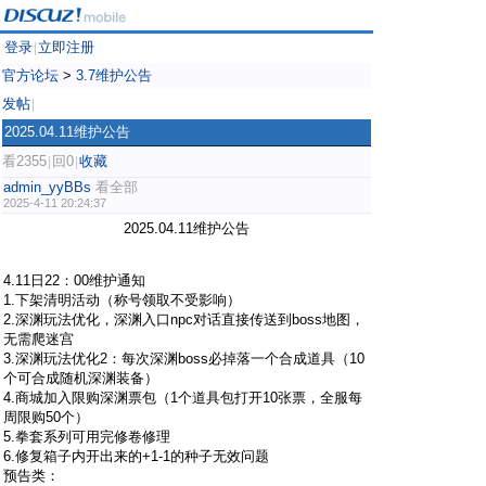
登录
立即注册
|
官方论坛
>
3.7维护公告
发帖
|
2025.04.11维护公告
看2355
回0
收藏
|
|
admin_yyBBs
看全部
2025-4-11 20:24:37
2025.04.11维护公告
4.11日22：00维护通知
1.下架清明活动（称号领取不受影响）
2.深渊玩法优化，深渊入口npc对话直接传送到boss地图，
无需爬迷宫
3.深渊玩法优化2：每次深渊boss必掉落一个合成道具（10
个可合成随机深渊装备）
4.商城加入限购深渊票包（1个道具包打开10张票，全服每
周限购50个）
5.拳套系列可用完修卷修理
6.修复箱子内开出来的+1-1的种子无效问题
预告类：