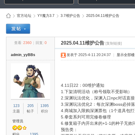
官方论坛
YY魔力3.7
3.7维护公告
2025.04.11维护公告
Di
»
›
›
›
2025.04.11维护公告
查看:
2360
|
回复:
0
[复制链接]
admin_yyBBs
发表于 2025-4-11 20:24:37
|
显示全部楼
4.11日22：00维护通知
1.下架清明活动（称号领取不受影响）
2.深渊玩法优化，深渊入口npc对话直接
sc
3.深渊玩法优化2：每次深渊boss必
123
205
1395
4.商城加入限购深渊票包（1个道具包打
主题
帖子
积分
5.拳套系列可用完修卷修理
管理员
6.修复箱子内开出来的+1-1的种子无效
预告类：
积分
1395