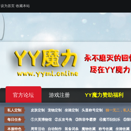
设为首页
收藏本站
官方论坛
游戏注册
YY魔力赞助福利
私人定制
皮肤定制
宠物定制
坐骑定制
头显称号定制
独一无二，私人
每日任务
①大英博物馆
②反攻号角
③阵容争霸赛
④魔币刮刮乐
⑤限
本服特色
周常活动
自动制作
装备词条
魔物收藏
称号收藏
坐骑收藏