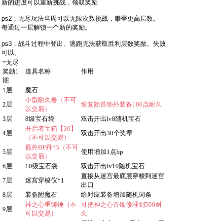
新的进度可以重新挑战，领取奖励
ps2：无尽玩法当周可以无限次数挑战，攀登更高层数。
每通过一层解锁一个新的奖励。
ps3：战斗过程中登出、逃跑无法获取胜利层数奖励。失败
可以。
=
无尽
奖励
1
道具名称
作用
期
1层
魔石
小型耐久卷（不可
2层
恢复除首饰外装备
100点耐久
以交易）
3层
8级宝石袋
双击开出
lv8随机宝石
开启者宝箱【
30】
4层
双击开出
30个奖章
（不可以交易）
额外
BP丹*3（不可
5层
使用增加
1点bp
以交易）
6层
10级宝石袋
双击开出
lv10随机宝石
直接从迷宫最底层穿梭到迷宫
7层
迷宫穿梭仪
*1
出口
8层
装备附魔石
给对应装备增加随机词条
神之心重铸锤（不
可把神之心首饰修理到
500耐
9层
可以交易）
久