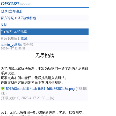
登录
立即注册
|
官方论坛
>
3.7游戏特色
发帖
|
YY魔力-无尽挑战
看57168
回1
收藏
|
|
admin_yyBBs
看全部
2025-4-17 21:58:39
无尽挑战
为了增加玩家玩法乐趣，本次为玩家们开通了新的无尽挑战
系列玩法。
玩家点击右侧功能栏，无尽挑战进入该玩法。
详细游戏内容请到改界面下查询具体规则。
5972d3ba-cb16-4cab-9d81-4d6c86382c3c.png
(438.58
KB)
(下载次数: 0, 2025-4-17 21:56 上传)
ps1：无尽玩法每周一0：00刷新进度，奖池、层数清空。