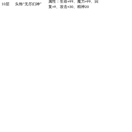
属性：生命
、魔力
、回
+99
+99
10层
头饰
“无尽幻神”
复
、攻击
、精神
+9
+30
20