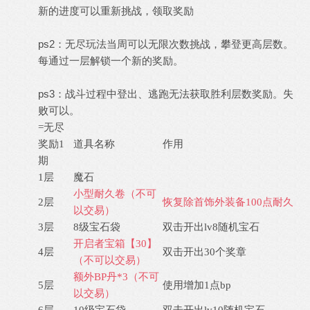
新的进度可以重新挑战，领取奖励
ps2：无尽玩法当周可以无限次数挑战，攀登更高层数。
每通过一层解锁一个新的奖励。
ps3：战斗过程中登出、逃跑无法获取胜利层数奖励。失
败可以。
=
无尽
奖励
1
道具名称
作用
期
1层
魔石
小型耐久卷（不可
2层
恢复除首饰外装备
100点耐久
以交易）
3层
8级宝石袋
双击开出
lv8随机宝石
开启者宝箱【
30】
4层
双击开出
30个奖章
（不可以交易）
额外
BP丹*3（不可
5层
使用增加
1点bp
以交易）