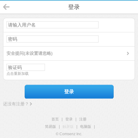
登录
安全提问(未设置请忽略)
点击重新加载
登录
还没有注册？
首页
|
登录
|
注册
简易版
|
触屏版
|
电脑版
|
© Comsenz Inc.