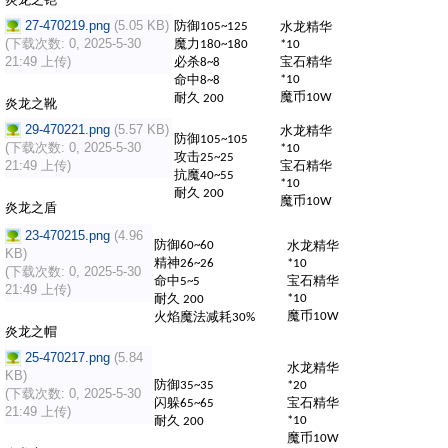
27-470219.png
(5.05 KB)
防御
水龙精华
105~125
(下载次数: 0, 2025-5-30
魔力
180~180
*10
21:49 上传)
必杀
宝石精华
8~8
命中
*10
8~8
魔币
耐久
10W
200
炎龙之靴
29-470221.png
(5.57 KB)
水龙精华
防御
105~105
(下载次数: 0, 2025-5-30
*10
攻击
25~25
21:49 上传)
宝石精华
抗魔
40~55
*10
耐久
200
魔币
10W
炎龙之盾
23-470215.png
(4.96
防御
水龙精华
60~60
KB)
精神
26~26
*10
(下载次数: 0, 2025-5-30
命中
宝石精华
5~5
21:49 上传)
耐久
*10
200
魔币
火焰魔法减耗
10W
30%
炎龙之帽
25-470217.png
(5.84
水龙精华
KB)
防御
35~35
*20
(下载次数: 0, 2025-5-30
闪躲
宝石精华
65~65
21:49 上传)
耐久
*10
200
魔币
10W