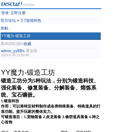
登录
立即注册
|
官方论坛
>
3.7游戏特色
发帖
|
YY魔力-锻造工坊
看46258
回0
收藏
|
|
admin_yyBBs
看全部
2025-5-30 21:50:40
YY魔力-锻造工坊
锻造工坊分为5种玩法，分别为锻造科技、
强化装备、修复装备、分解装备、熔炼系
统、宝石镶嵌。
锻造科技
1.
作用：可以将特定材料制作成各类特殊装备、特殊道具的打
造功能。提升玩家的整体实力。
可锻造项目：
宠物装备
炎龙装备
偷窃道具装备
神之
1.
2.
3.
4.
心首饰