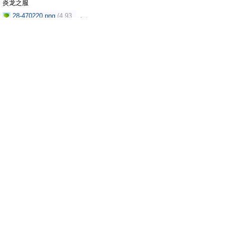
炎龙之服
28-470220.png
(4.93
防御
水龙精华
30
KB)
敏捷
30
*10
(下载次数: 0, 2025-5-30
命中
宝石精华
3~3
21:49 上传)
闪避
*10
3~3
魔币
耐久
10W
200
炎龙之鞋
26-470218.png
(4.57
防御
魔力
80~80
水龙精华
KB)
550~550
*20
抗中毒
昏睡
石化
混
(下载次数: 0, 2025-5-30
/
/
/
宝石精华
乱
遗忘
21:49 上传)
/
+10
*10
耐久
200
魔币
10W
超补减耗
30%
炎龙法袍
神之心首饰
道具
属性
锻造材料
攻击
防御
敏捷
100
80
30
神之心
lv1
精神
回复
20
20
神之心进阶道具
*5
众神之心
血、魔
150~150
宝石精华
*200
修正
4
20
魔币
50w
耐久
300