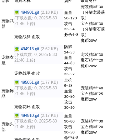
部位
道具名称
属性
锻造材料
宠装精华
*30
494901.gif
(2.18 KB)
（分解宠装获
血量
(下载次数: 0, 2025-5-30
取）
50~120
宠物武
21:46 上传)
攻击
宝石精华
*30
器
（分解宝石获
33~54
必杀
取）
4~8
宠物战斧
血攻
-
魔币
20W
防御
494913.gif
(2.62 KB)
24~53
(下载次数: 0, 2025-5-30
宠装精华
*30
宠物衣
血量
21:46 上传)
宝石精华
*20
服
44~83
魔币
20W
攻击
宠物战甲
血攻
-
33~52
全抗
495051.gif
(1.77 KB)
5~18
(下载次数: 0, 2025-5-30
宠装精华
*40
宠物饰
血量
21:46 上传)
宝石精华
*25
品
30~80
魔币
20W
攻击
宠物花环
血攻
-
30~50
494910.gif
(2.17 KB)
血量
(下载次数: 0, 2025-5-30
宠装精华
30~80
*30
宠物头
21:46 上传)
攻击
宝石精华
*20
部
魔币
30~50
20W
命中
4~8
宠物帽子
血攻