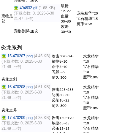
-
敏捷
494832.gif
(1.68 KB)
12~27
(下载次数: 0, 2025-5-30
宠装精华
*20
宠物足
血量
21:47 上传)
宝石精华
*15
部
30~80
魔币
20W
攻击
宠物兽脚
血攻
-
30~50
炎龙系列
15-470207.png
(4.45 KB)
攻击
水龙精华
220~245
(下载次数: 0, 2025-5-30
敏捷
8~10
*10
21:49 上传)
命中
宝石精华
5~10
闪躲
*10
5~5
魔币
耐久
10W
300
炎龙之剑
16-470208.png
(4.61 KB)
水龙精华
攻击
225~235
(下载次数: 0, 2025-5-30
*10
防御
30~30
21:49 上传)
宝石精华
必杀
18~22
*10
耐久
300
魔币
10W
炎龙之斧
17-470209.png
(4.35 KB)
攻击
水龙精华
150~190
(下载次数: 0, 2025-5-30
敏捷
65~65
*10
21:49 上传)
必杀
宝石精华
15~15