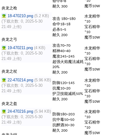
命中
*10
8~8
魔币
耐久
10W
300
炎龙之枪
18-470210.png
(5.2 KB)
水龙精华
攻击
180~180
(下载次数: 0, 2025-5-30
*10
命中
18~18
21:49 上传)
宝石精华
必杀
5~5
*10
耐久
200
魔币
10W
炎龙之弓
攻击
70~70
19-470211.png
(4 KB)
水龙精华
精神
40~40
(下载次数: 0, 2025-5-30
*10
魔攻
245~245
21:49 上传)
宝石精华
超强火焰魔法减耗
*10
20%
魔币
10W
炎龙之杖
耐久
200
22-470214.png
(5.96 KB)
水龙精华
防御
120~145
(下载次数: 0, 2025-5-30
*10
抗魔
10~20
21:49 上传)
宝石精华
护卫技能减耗
50%
*10
耐久
200
魔币
10W
炎龙之盔
24-470216.png
(5.94 KB)
水龙精华
防御
180~203
(下载次数: 0, 2025-5-30
*10
抗中毒
50~50
21:49 上传)
宝石精华
抗醉酒
30~30
*10
耐久
200
魔币
10W
炎龙之铠