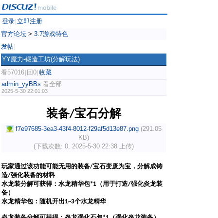
登录
立即注册
|
官方论坛
>
3.7游戏特色
发帖
|
YY魔力-锻造工坊(分解玩法)
看57016
回0
收藏
|
|
admin_yyBBs
看全部
2025-5-30 22:01:03
装备
宝石分解
/
f7e97685-3ea3-43f4-8012-f29af5d13e87.png
(291.05
KB)
(下载次数: 0, 2025-5-30 22:38 上传)
玩家通过该功能可能无用的装备
宝石变废为宝，分解成铸
/
造
强化装备的材料
/
水龙装分解可获得：水龙精华包
（用于打造
强化炎龙装
*1
/
备）
水龙精华包：随机开出
个水龙精华
1~3
炎龙装备分解可获得：炎龙强化石包
（强化炎龙装备）
*1