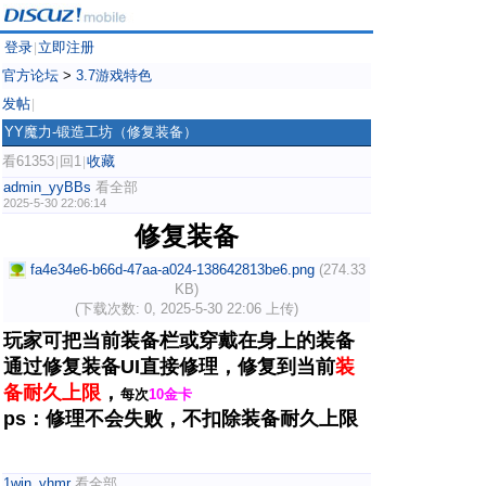
登录
立即注册
|
官方论坛
>
3.7游戏特色
发帖
|
YY魔力-锻造工坊（修复装备）
看61353
回1
收藏
|
|
admin_yyBBs
看全部
2025-5-30 22:06:14
修复装备
fa4e34e6-b66d-47aa-a024-138642813be6.png
(274.33
KB)
(下载次数: 0, 2025-5-30 22:06 上传)
玩家可把当前装备栏或穿戴在身上的装备
通过修复装备UI直接修理，修复到当前
装
备耐久上限
，
每次
10金卡
ps：修理不会失败，不扣除装备耐久上限
1win_yhmr
看全部