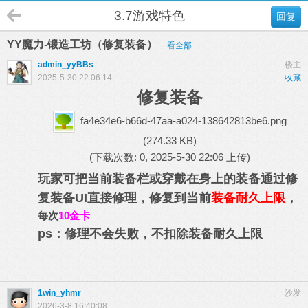
3.7游戏特色
回复
YY魔力-锻造工坊（修复装备）
看全部
admin_yyBBs
楼主
2025-5-30 22:06:14
收藏
修复装备
fa4e34e6-b66d-47aa-a024-138642813be6.png
(274.33 KB)
(下载次数: 0, 2025-5-30 22:06 上传)
玩家可把当前装备栏或穿戴在身上的装备通过修
复装备UI直接修理，修复到当前
装备耐久上限
，
每次
10金卡
ps：修理不会失败，不扣除装备耐久上限
1win_yhmr
沙发
2026-3-8 16:40:08