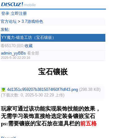
登录
立即注册
|
官方论坛
>
3.7游戏特色
发帖
|
YY魔力-锻造工坊（宝石镶嵌）
看65170
回0
收藏
|
|
admin_yyBBs
看全部
2025-5-30 22:20:16
宝石镶嵌
4d1351c959207b3815074f60f7fdf43.png
(298.38 KB)
(下载次数: 0, 2025-5-30 22:29 上传)
玩家可通过该功能实现装饰技能的效果，
无需学习装饰直接给选定装备镶嵌宝石
ps:需要镶嵌的宝石放在道具栏的
前五格