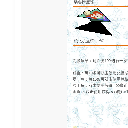
装备附魔珠
纸飞机坐骑（
）
7%
高级鱼竿：耐久度
进行一次
100
鲤鱼：
每
条可双击使用兑换
10
罗非鱼：每
条可双击使用兑
10
沙丁鱼：
双击使用获得
魔币
100
：
金鱼
双击使用获得
魔币
500
/