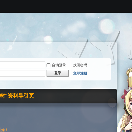
自动登录
找回密码
登录
立即注册
界树"资料导引页
枯燥！