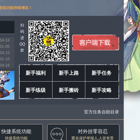
游戏功能持续增加！
扫
码
进
04-16
QQ
01-05
群
04-15
01-10
04-16
03-11
新手福利
新手上路
新手任务
01-18
04-04
新手练级
新手搬砖
新手攻略
04-16
04-16
官方任务自助目录
快捷系统功能
对外挂零容忍
快捷系统功能
匿名保护举报人,人皆有责