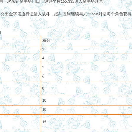
用一次来到金字塔门口，通过坐标
进入金字塔迷宫
165.335
话交出金字塔通行证进入战斗，战斗胜利继续与
对话每个角色获得
六一
boss
1
积分
2
4
5
6
8
10
10
15