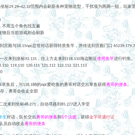
内坐标
范围内会刷新各种宠物造型，干扰项为两两一组，玩家
29.29~42.33
）
，不用五个角色找五遍
宠物后当前游戏则会刷新
总管对话获得特质鱼竿
到宫殿与
，并传送到宫殿门口
18.15npc
65239.179.7
一次来到坐标
，往上方走来到
海边附近
使用鱼竿
进行钓鱼。
92.131
118.110
8.110 119.110 120.111 121.112 122.112 121.113
20
对话交出草鱼获得
勇哥的便条
。
条草鱼后，与
的
爱吃鱼的勇哥
118.188
npc
存，勇哥会收走全部
二次来到坐标
，自动寻路到
进入学堂
48.271
85.277
勇哥的便条
和
5个法面
学生
对话，队长交出
，获得
金字塔通行证
，队员自动收走
勇哥的便条