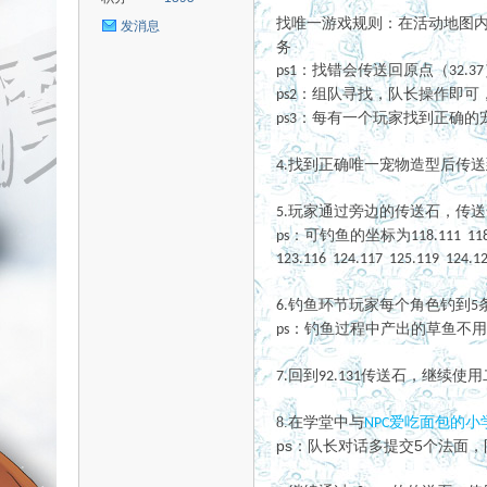
找唯一游戏规则：在活动地图
发消息
务
：找错会传送回原点（
ps1
32.37
：组队寻找，队长操作即可
ps2
uz!
：每有一个玩家找到正确的
ps3
找到正确唯一宠物造型后传送
4.
玩家通过旁边的传送石，传送
5.
：可钓鱼的坐标为
ps
118.111 11
123.116 124.117 125.119 124.1
钓鱼环节玩家每个角色钓到
6.
5
Bo
：钓鱼过程中产出的草鱼不用
ps
回到
传送石，继续使用
7.
92.131
8.在学堂中与
爱吃面包的小
NPC
ps：队长对话多提交5个法面