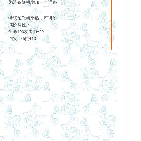
为装备随机增加一个词条
激活纸飞机坐骑，可进阶
满阶属性：
生命
攻击力
100
+
50
回复
抗
20
6
+10