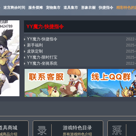
路
迷宫剩余时间
服务摆摊
宠物集市
道具集市
形象衣橱
快捷指令
精彩特色的
YY魔力-快捷指令
YY魔力-快捷指令
2022-
新手福利
2025-
皮肤定制
2025-
YY魔力-限时打宝
2025-
YY魔力-坐骑系统
2022-
mostbet_xnpi
2026-
YY魔力-万能传送（飞机）
2025-
YY魔力-集市系统
2022-
YY魔力-自动寻路
2022-
YY魔力-称号收藏
2022-
道具商城
游戏特色目录
城商品介绍
所有游戏特色介绍