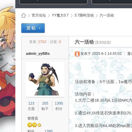
官方论坛
YY魔力3.7
3.7限时活动
六一活动
Di
»
›
›
›
六一活动
查看:
2702
|
回复:
0
[复制链接]
admin_yyBBs
发表于 2025-6-1 14:45:02
|
显
活动前准备：5个法面，1w魔币
活动内容：
sc
大厅二楼
与
活动
1.
18.35
6.1
NPC
123
205
1395
主题
帖子
积分
通过
传送石快速来到
2.
49.55
170
管理员
眼
进入宫殿后与
处的
3.
64.48
npc
积分
1395