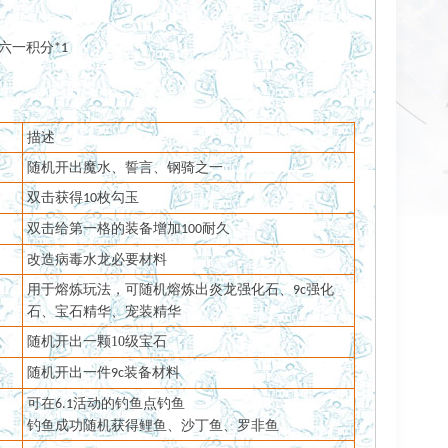
六一积分
*1
描述
随机开出魔水、誓言、钢骑之一
双击获得
枚勾玉
10
双击给第一格的装备增加
耐久
100
改造病毒水龙必要材料
用于熔炼玩法，可随机熔炼出炎龙强化石、
强化
9c
石、宝石精华、宠装精华
随机开出
一颗
10级宝石
随机开出一件
装备材料
9c
可在
活动的钓鱼点钓鱼
6.1
钓鱼成功随机获得鲤鱼、沙丁鱼、罗非鱼