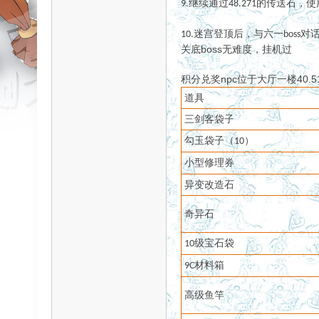
继续通过
的传送石，使
9
.
48.271
ar
对
迷宫登顶后，与
六一
10.
boss
关底boss无难度，挂机过
积分兑奖npc位于大厅一楼40.5
道具
三剑客袋子
勾玉袋子（
）
10
小型修理券
d
异变改造石
奇异石
级宝石袋
10
材料箱
9C
高级鱼竿