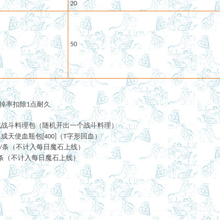
20
50
掉率扣除
点耐久
1
成战斗料理包（随机开出一个战斗料理）
换成天使血瓶包
（
字形回血）
[400]
T
条（不计入每日魔石上线）
/
条
（不计入每日魔石上线）