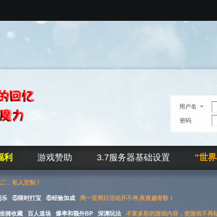
用户名
密码
福利
游戏赞助
3.7服务器基础设置
"世
无二，私人定制！
刮乐
⑤限时打宝
⑥经验加成
周一至周日活动开不停,夜夜越有歌！
坐骑收藏
百人道场
爆率和额外BP
深渊玩法
丰富多彩的游戏内容，使游戏不再