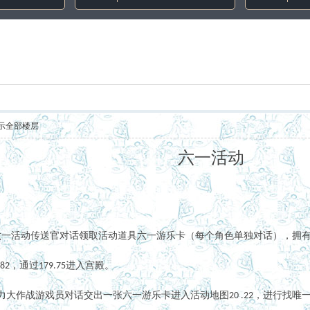
示全部楼层
六一活动
六一活动传送官对话领取活动道具六一游乐卡（每个角色单独对话），
拥
，通过
进入宫殿。
.82
179.75
力大作战游戏员对话交出一张六一游乐卡
进入活动地图
，进行找唯
20 .22