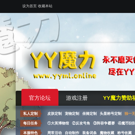
设为首页
收藏本站
官方论坛
游戏注册
YY魔力赞助
私人定制
皮肤定制
宠物定制
坐骑定制
头显称号定制
独一
每日任务
①大英博物馆
②反攻号角
③阵容争霸赛
④魔币刮
本服特色
周常活动
自动制作
装备词条
魔物收藏
称号收藏