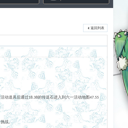
返回列表
传送石进入到六一活动地图
有活动道具后通过
的
18.38
47.55
一挑战。