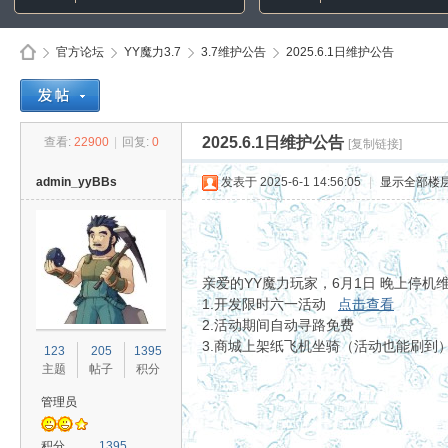
官方论坛
YY魔力3.7
3.7维护公告
2025.6.1日维护公告
Di
»
›
›
›
2025.6.1日维护公告
查看:
22900
|
回复:
0
[复制链接]
admin_yyBBs
发表于 2025-6-1 14:56:05
|
显示全部楼
亲爱的YY魔力玩家，6月1日 晚上停机维
1.开发限时六一活动
点击查看
2.活动期间自动寻路免费
sc
3.商城上架纸飞机坐骑（活动也能刷到
123
205
1395
主题
帖子
积分
管理员
积分
1395