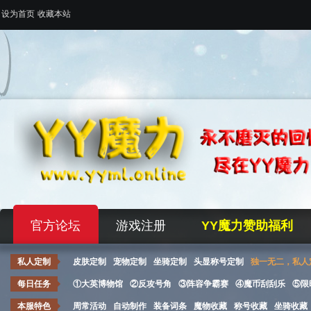
设为首页
收藏本站
官方论坛
游戏注册
YY魔力赞助福利
私人定制
皮肤定制
宠物定制
坐骑定制
头显称号定制
独一无二，私人
每日任务
①大英博物馆
②反攻号角
③阵容争霸赛
④魔币刮刮乐
⑤限
本服特色
周常活动
自动制作
装备词条
魔物收藏
称号收藏
坐骑收藏