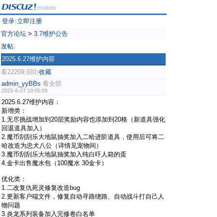
登录
立即注册
|
官方论坛
>
3.7维护公告
发帖
|
2025.6.27维护内容
看22209
回0
收藏
|
|
admin_yyBBs
看全部
2025-6-27 19:05:09
2025.6.27维护内容：
新增类：
1.无尽挑战增加到20层奖励内容也添加到20格（新道具强化
回退道具加入）
2.魔币刮刮乐大地鼠抽奖加入二哈进阶道具，使用后可将二
哈改造为忠犬八公（详情见宠物间）
3.魔币刮刮乐大地鼠抽奖加入纯白吓人箱的蛋
4.金卡出售魔水包（100魔水 30金卡）
优化类：
1.二改复仇死灵修复改造bug
2.更新客户端文件，修复自动寻路绕路、自动战斗打自己人
物问题
3.炎龙系列装备加入完修卷白名单