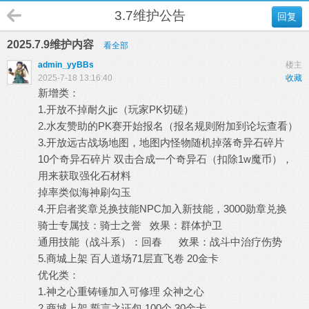
3.7维护公告
回复
2025.7.9维护内容
看全部
admin_yyBBs
楼主
2025-7-18 13:16:40
收藏
新增类：
1.开放不掉耐久jjc（玩家PK切磋）
2.水友赞助的PK赛开始报名（报名规则附加到论坛查看）
3.开放远古战场地图，地图内怪物随机掉落奇异石碎片
10个奇异石碎片 双击合成一个奇异石（扣除1w魔币），
用来获取强化石材料
掉率类似海神刷勾玉
4.开启者奖章兑换技能NPC加入新技能，3000勋章兑换
骑士专属技：骑士之誉 效果：群体护卫
通用技能（战斗系）：回春 效果：战斗中治疗伤势
5.商城上架 百人道场71层直飞卷 20金卡
优化类：
1.神之心重铸锤加入可修理 众神之心
2.商城上架 誓言之证包 100个 30金卡