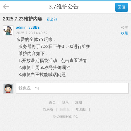
3.7维护公告
回复
2025.7.23维护内容
看全部
admin_yyBBs
楼主
2025-7-23 14:40:52
收藏
亲爱的全体YY玩家：
服务器将于7.23日下午3：00进行维护
维护内容如下：
1.开放暑期福袋活动
点击查看详情
2.修复上周pk称号头饰属性
3.修复白王技能喊话问题
首页
|
登录
|
注册
简易版
|
触屏版
|
电脑版
|
© Comsenz Inc.