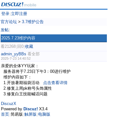
登录
立即注册
|
官方论坛
>
3.7维护公告
发帖
|
2025.7.23维护内容
看21268
回0
收藏
|
|
admin_yyBBs
看全部
2025-7-23 14:40:52
亲爱的全体YY玩家：
服务器将于7.23日下午3：00进行维护
维护内容如下：
1.开放暑期福袋活动
点击查看详情
2.修复上周pk称号头饰属性
3.修复白王技能喊话问题
DiscuzX
Powered by
Discuz!
X3.4
首页
简易版
触屏版
电脑版
|
|
|