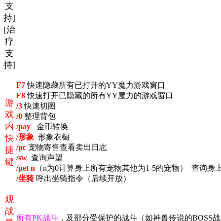
支
持]
[治
疗
支
持]
F7
快速隐藏所有已打开的YY魔力游戏窗口
F8
快速打开已隐藏的所有YY魔力的游戏窗口
游
/3
快速切图
戏
/0
整理背包
内
/pay
金币转换
/形象
形象衣橱
快
/pc
宠物寄售查看卖出日志
捷
/sw
查询声望
键
/pet n
（n为0计算身上所有宠物其他为1-5的宠物） 查询身
/坐骑
呼出坐骑指令（后续开放）
观
战
所有PK战斗
，及部分受保护的战斗（如神兽传说的BOSS