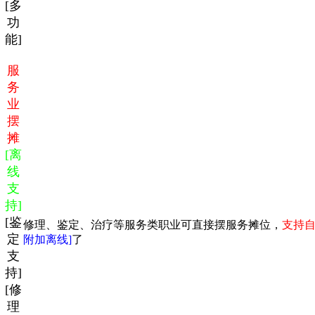
[多
功
能]
服
务
业
摆
摊
[离
线
支
持]
[鉴
修理、鉴定、治疗等服务类职业可直接摆服务摊位，
支持
定
附加离线]
了
支
持]
[修
理