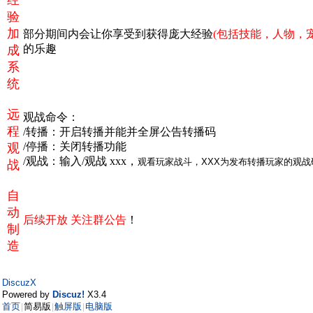
经
验
加
部分期间内会让你享受到获得庞大经验
(包括技能，人物，
的乐趣
成
系
统
远
观战命令：
程
/转播：开启转播并能并全屏公告转播码
/停播：关闭转播功能
观
/观战：输入/观战 xxx，
观看玩家战斗，XXX为发布转播玩家的观战
战
自
动
后续开放 关注群公告
！
制
造
DiscuzX
Powered by
Discuz!
X3.4
首页
简易版
触屏版
电脑版
|
|
|