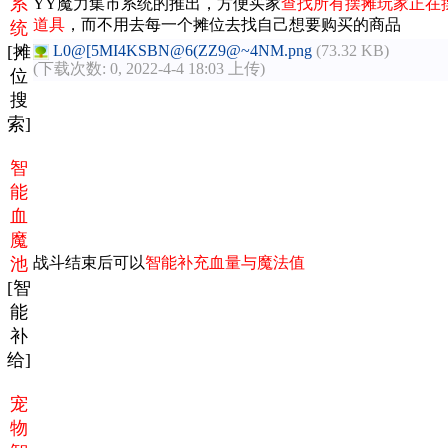
系
YY魔力集市系统的推出，方便买家
查找所有摆摊玩家正在
道具
，而不用去每一个摊位去找自己想要购买的商品
统
[摊
L0@[5MI4KSBN@6(ZZ9@~4NM.png
(73.32 KB)
(下载次数: 0, 2022-4-4 18:03 上传)
位
搜
索]
智
能
血
魔
池
战斗结束后可以
智能补充血量与魔法值
[智
能
补
给]
宠
物