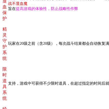
显
战不显血魔
血
旨在
提高游戏的体验性，防止战略性作弊
保
护
精
灵
守
玩家在20级之前（含20级），每次战斗结束都会自动恢复
护
系
统
限
时
道
支持，游戏中可获得不少限时道具，在超过指定的时间后
具
系
统