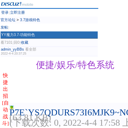
登录
立即注册
|
官方论坛
>
3.7游戏特色
发帖
|
YY魔力3.7-功能特色
看7101
回0
收藏
|
|
admin_yyBBs
看全部
2022-4-4 20:37:25
便捷/娱乐/特色系统
快
捷
出
招
[自
动
P7E`YS7QDURS73I6MJK9~NC
(63.81 KB)
战
(下载次数: 0, 2022-4-4 17:58
斗]