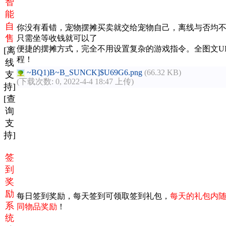
智
能
自
你没有看错，宠物摆摊买卖就交给宠物自己，离线与否均
售
只需坐等收钱就可以了
便捷的摆摊方式，完全不用设置复杂的游戏指令。全图文U
[离
程！
线
~BQ1)B~B_SUNCK]$U69G6.png
(66.32 KB)
支
(下载次数: 0, 2022-4-4 18:47 上传)
持]
[查
询
支
持]
签
到
奖
励
每日签到奖励，每天签到可领取签到礼包，
每天的礼包内
系
同物品奖励
！
统