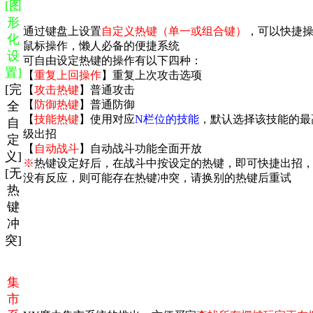
[图
形
通过键盘上设置
自定义热键（单一或组合键）
，可以快捷
化
鼠标操作，懒人必备的便捷系统
设
可自由设定热键的操作有以下四种：
置]
【
重复上回操作
】重复上次攻击选项
[完
【
攻击热键
】普通攻击
【
防御热键
】普通防御
全
【
技能热键
】使用对应
N栏位的技能
，默认选择该技能的最
自
级出招
定
【
自动战斗
】
自动战斗功能全面开放
义]
※
热键设定好后，在战斗中按设定的热键，即可快捷出招
[无
没有反应，则可能存在热键冲突，请换别的热键后重试
热
键
冲
突]
集
市