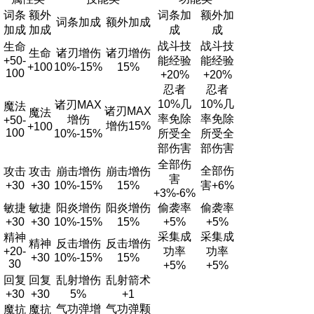
词条
额外
词条加
额外加
词条加成
额外加成
加成
加成
成
成
战斗技
战斗技
生命
生命
诸刃增伤
诸刃增伤
+50-
能经验
能经验
+100
10%-15%
15%
100
+20%
+20%
忍者
忍者
10%几
10%几
诸刃MAX
魔法
诸刃MAX
魔法
率免除
率免除
增伤
+50-
增伤15%
+100
100
10%-15%
所受全
所受全
部伤害
部伤害
全部伤
全部伤
攻击
攻击
崩击增伤
崩击增伤
害
+30
+30
10%-15%
15%
害+6%
+3%-6%
敏捷
敏捷
阳炎增伤
阳炎增伤
偷袭率
偷袭率
+30
+30
10%-15%
15%
+5%
+5%
采集成
采集成
精神
精神
反击增伤
反击增伤
+20-
功率
功率
+30
10%-15%
15%
30
+5%
+5%
回复
回复
乱射增伤
乱射箭术
+30
+30
5%
+1
气功弹增
气功弹颗
魔抗
魔抗