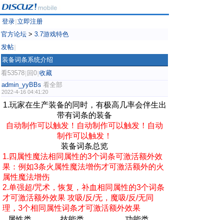
登录
立即注册
|
官方论坛
>
3.7游戏特色
发帖
|
装备词条系统介绍
看53578
回0
收藏
|
|
admin_yyBBs
看全部
2022-4-16 04:41:20
1.玩家在生产装备的同时，有极高几率会伴生出
带有词条的装备
自动制作可以触发！
自动制作
可以
触发！
自动
制作
可以触发！
装备词条总览
1.四属性魔法相同属性的3个词条可激活额外效
果：例如3条火属性魔法增伤才可激活额外的火
属性魔法增伤
2.单强超/咒术，恢复，补血相同属性的3个词条
才可激活额外效果 攻吸/反/无，魔吸/反/无同
理，3个相同属性词条才可激活额外效果
属性类
技能类
功能类