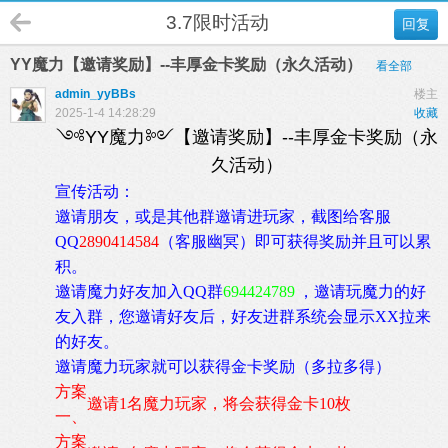
3.7限时活动
回复
YY魔力【邀请奖励】--丰厚金卡奖励（永久活动）
看全部
admin_yyBBs
楼主
2025-1-4 14:28:29
收藏
༺YY魔力༻【邀请奖励】--丰厚金卡奖励（永
久活动）
宣传活动：
邀请朋友，或是其他群邀请进玩家，截图给客服
QQ
2890414584
（客服幽冥）即可获得奖励并且可以累
积。
邀请魔力好友加入QQ群
694424789
，邀请玩魔力的好
友入群，您邀请好友后，好友进群系统会显示XX拉来
的好友。
邀请魔力玩家就可以获得金卡奖励（多拉多得）
方案
邀请1名魔力玩家，将会获得
金卡
10枚
一、
方案