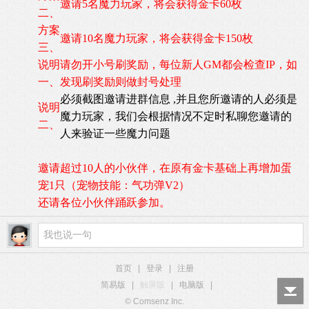
邀请5名魔力玩家，将会获得
金卡
60枚
二、
方案
邀请10名魔力玩家，将会获得
金卡
150枚
三、
说明
请勿开小号刷奖励，每位新人GM都会检查IP，如
一、
发现刷奖励则做封号处理
必须截图邀请进群信息 ,并且您所邀请的人必须是
说明
魔力玩家，我们会根据情况不定时私聊您邀请的
二、
人来验证一些魔力问题
邀请超过10人的小伙伴，在原有金卡基础上再增加蛋
宠1只（宠物技能：气功弹V2）
还请各位小伙伴踊跃参加。
首页
|
登录
|
注册
简易版
|
触屏版
|
电脑版
|
© Comsenz Inc.