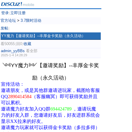
登录
立即注册
|
官方论坛
>
3.7限时活动
发帖
|
YY魔力【邀请奖励】--丰厚金卡奖励（永久活动）
看50055
回0
收藏
|
|
admin_yyBBs
看全部
2025-1-4 14:28:29
༺YY魔力༻【邀请奖励】--丰厚金卡奖
励（永久活动）
宣传活动：
邀请朋友，或是其他群邀请进玩家，截图给客服
QQ
2890414584
（客服幽冥）即可获得奖励并且
可以累积。
邀请魔力好友加入QQ群
694424789
，邀请玩魔
力的好友入群，您邀请好友后，好友进群系统会
显示XX拉来的好友。
邀请魔力玩家就可以获得金卡奖励（多拉多得）