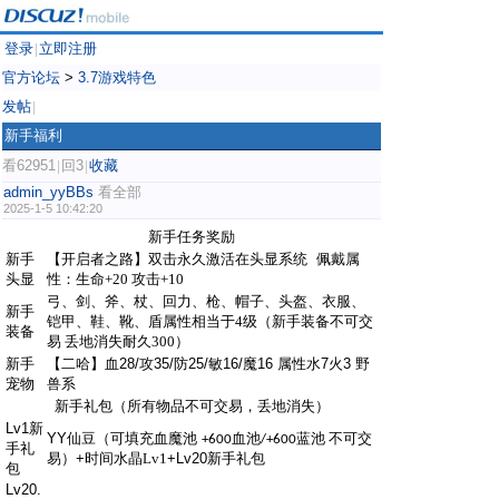
登录
立即注册
|
官方论坛
>
3.7游戏特色
发帖
|
新手福利
看62951
回3
收藏
|
|
admin_yyBBs
看全部
2025-1-5 10:42:20
新手任务奖励
新手
【开启者之路】
双击永久激活在头显系统
佩戴属
头显
性：生命
+20 攻击+10
弓、剑、斧、杖、回力、枪、帽子、头盔、衣服、
新手
铠甲、鞋、靴、盾属性相当于
4级（新手装备不可交
装备
易 丢地消失耐久300）
新手
【二哈】血28/攻35/防25/敏16/魔16
属性水
7火3 野
宠物
兽系
新手礼包（所有物品不可交易，丢地消失）
Lv1新
YY仙豆
（可填充血魔池
血池
蓝池 不可交
+600
/+600
手礼
易）
+
时间水晶
Lv1
+Lv20新手礼包
包
Lv20.