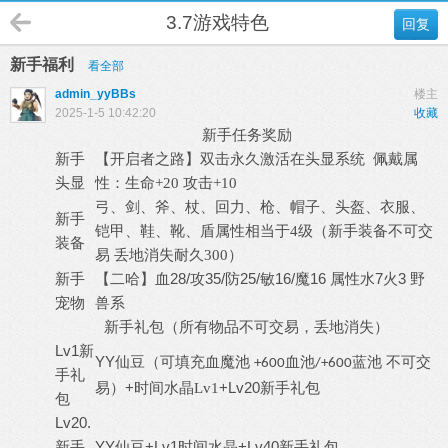
3.7游戏特色
回复
新手福利
看全部
admin_yyBBs
楼主
2025-1-5 10:42:20
收藏
新手任务奖励
新手
【开启者之路】
双击永久激活在头显系统
佩戴属
头显
性：生命
+20 攻击+10
弓、剑、斧、杖、回力、枪、帽子、头盔、衣服、
新手
铠甲、鞋、靴、盾属性相当于
4级（新手装备不可交
装备
易 丢地消失耐久300）
新手
【二哈】血28/攻35/防25/敏16/魔16
7火3 野
属性水
宠物
兽系
新手礼包（所有物品不可交易，丢地消失）
Lv1新
YY仙豆
（可填充血魔池
血池
蓝池 不可交
+600
/+600
手礼
+
+Lv20新手礼包
易）
时间水晶
Lv1
包
Lv20.
新手
YY仙豆+Lv1时间水晶+Lv40新手礼包