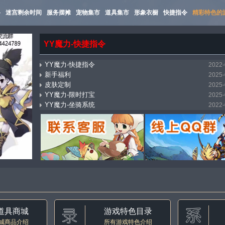
路
迷宫剩余时间
服务摆摊
宠物集市
道具集市
形象衣橱
快捷指令
精彩特色的
YY魔力-快捷指令
YY魔力-快捷指令
2022-
新手福利
2025-
皮肤定制
2025-
YY魔力-限时打宝
2025-
YY魔力-坐骑系统
2022-
mostbet_xnpi
2026-
YY魔力-万能传送（飞机）
2025-
YY魔力-集市系统
2022-
YY魔力-自动寻路
2022-
YY魔力-称号收藏
2022-
道具商城
游戏特色目录
城商品介绍
所有游戏特色介绍