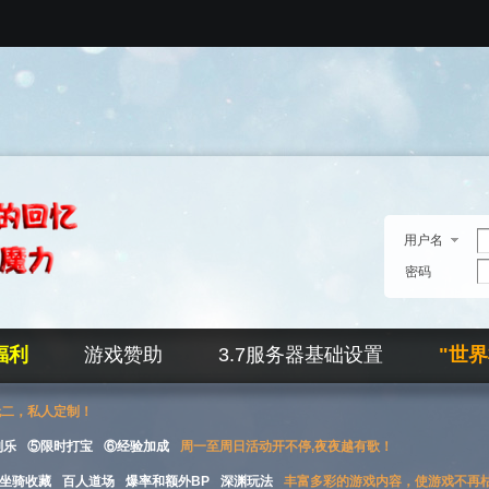
用户名
密码
福利
游戏赞助
3.7服务器基础设置
"世
无二，私人定制！
刮乐
⑤限时打宝
⑥经验加成
周一至周日活动开不停,夜夜越有歌！
坐骑收藏
百人道场
爆率和额外BP
深渊玩法
丰富多彩的游戏内容，使游戏不再