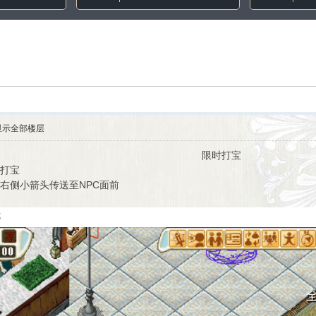
显示全部楼层
时打宝
时打宝
栏右侧小箭头传送至NPC面前