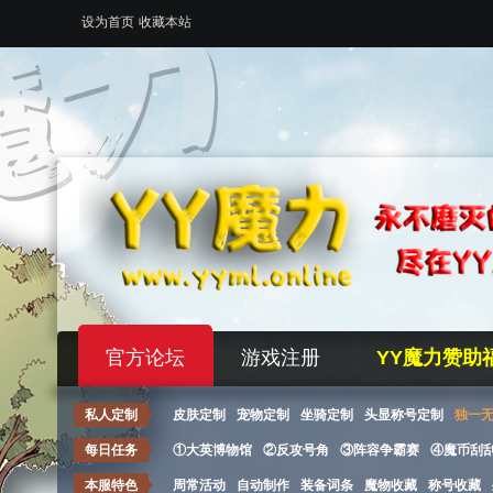
设为首页
收藏本站
官方论坛
游戏注册
YY魔力赞助
私人定制
皮肤定制
宠物定制
坐骑定制
头显称号定制
独一
每日任务
①大英博物馆
②反攻号角
③阵容争霸赛
④魔币刮
本服特色
周常活动
自动制作
装备词条
魔物收藏
称号收藏