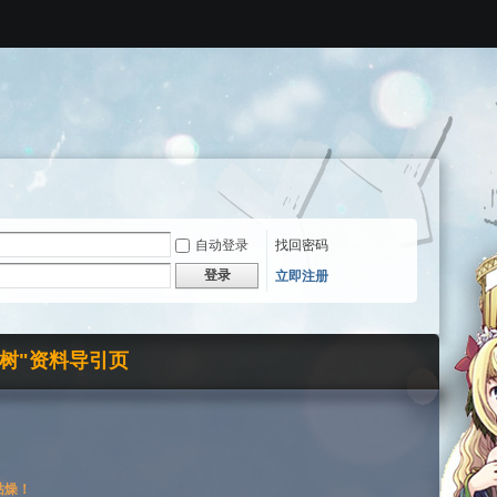
自动登录
找回密码
登录
立即注册
界树"资料导引页
枯燥！