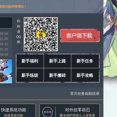
游戏功能持续增加！
扫
码
进
04-16
QQ
01-05
群
04-15
01-10
04-16
03-11
新手福利
新手上路
新手任务
01-18
04-04
新手练级
新手搬砖
新手攻略
04-16
04-16
官方任务自助目录
快捷系统功能
对外挂零容忍
快捷系统功能
匿名保护举报人,人皆有责