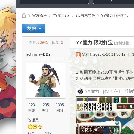
官方论坛
YY魔力3.7
3.7游戏特色
YY魔力-限时打宝
Di
»
›
›
›
YY魔力-限时打宝
查看:
83945
|
回复:
2
[复制链接]
admin_yyBBs
发表于 2025-1-10 21:36:19
|
限
1.每周五晚上7:30开启活动限
2.活动开启后玩家可通过活动
sc
123
205
1395
主题
帖子
积分
管理员
积分
1395