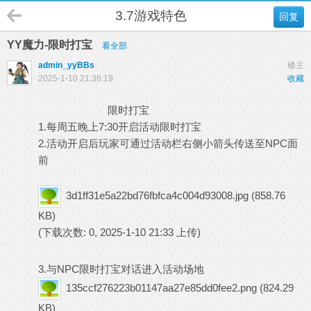
3.7游戏特色
回复
YY魔力-限时打宝
看全部
admin_yyBBs
楼主
2025-1-10 21:36:19
收藏
限时打宝
1.每周五晚上7:30开启活动限时打宝
2.活动开启后玩家可通过活动栏右侧小箭头传送至NPC面
前
3d1ff31e5a22bd76fbfca4c004d93008.jpg
(858.76
KB)
(下载次数: 0, 2025-1-10 21:33 上传)
3.与NPC限时打宝对话进入活动场地
135ccf276223b01147aa27e85dd0fee2.png
(824.29
KB)