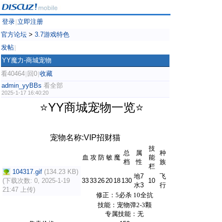
登录
立即注册
|
官方论坛
>
3.7游戏特色
发帖
|
YY魔力-商城宠物
看40464
回0
收藏
|
|
admin_yyBBs
看全部
2025-1-17 16:40:20
⭐YY商城宠物一览⭐
宠物名称:VIP招财猫
技
总
属
种
血
攻
防
敏
魔
能
档
性
族
栏
104317.gif
(134.23 KB)
地7
飞
(下载次数: 0, 2025-1-19
33
33
26
20
18
130
10
水3
行
21:47 上传)
修正：
5
必杀
10
全抗
技能：
宠物弹
2-3颗
专属技能：无