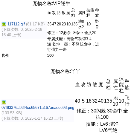
宠物名称:VIP逆牛
总
技能
种
血
攻
防
敏
魔
属性
档
栏
族
地8
野
117112.gif
(81.17 KB)
35
47
20
23
10
135
10
水2
兽
(下载次数: 0, 2025-2-19
修正：12必杀 8命中 全抗20
16:40 上传)
专属技能
：宠物气功弹
3-4
逆·乾坤一掷：不降低命中，进
行强力一击
售价
500
宠物名称:丫丫
技
总
属
种
血
攻
防
敏
魔
能
档
性
族
栏
飞
地
40
5
18
32
40
135
10
10
行
07f83376a93f4cc65671a167aeaece98.png
修正：30闪躲 30命中 全
(103.53 KB)
抗100
(下载次数: 0, 2025-1-17 16:23 上传)
技能：Lv6 洁净
LV6气绝