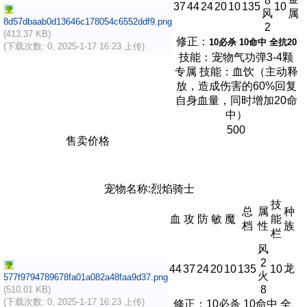
8
37
44
24
20
10
135
10
风
属
8d57dbaab0d13646c178054c6552ddf9.png
2
(413.37 KB)
修正：
10必杀 10命中 全抗20
(下载次数: 0, 2025-1-17 16:23 上传)
技能：宠物气功弹3-4颗
专属 技能：血饮（主动释
放，造成伤害的60%回复
自身血量，同时增加20命
中）
500
售卖价格
宠物名称:烈焰骑士
技
总
属
种
血
攻
防
敏
魔
能
档
性
族
栏
风
2
龙
44
37
24
20
10
135
10
火
577f9794789678fa01a082a48faa9d37.png
8
(510.01 KB)
(下载次数: 0, 2025-1-17 16:23 上传)
修正：10必杀 10命中 全