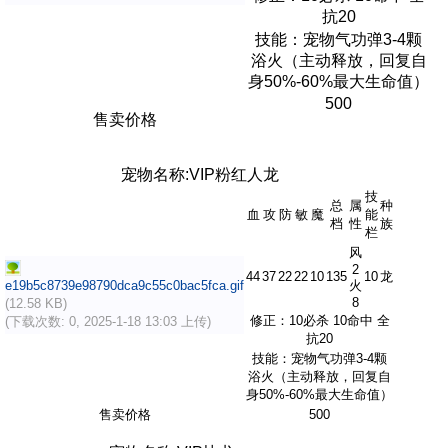
抗20
技能：宠物气功弹3-4颗
浴火（主动释放，回复自
身50%-60%最大生命值）
500
售卖价格
宠物名称:VIP粉红人龙
技
总
属
种
血
攻
防
敏
魔
能
档
性
族
栏
风
2
44
37
22
22
10
135
10
龙
e19b5c8739e98790dca9c55c0bac5fca.gif
火
8
(12.58 KB)
修正：10必杀 10命中 全
(下载次数: 0, 2025-1-18 13:03 上传)
抗20
技能：宠物气功弹
3-4颗
浴火（主动释放，回复自
身
50%-60%最大生命值）
售卖价格
500