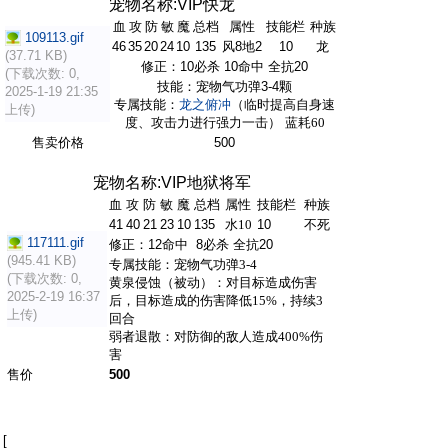
宠物名称:VIP快龙
血
攻
防
敏
魔
总档
属性
技能栏
种族
109113.gif
46
35
20
24
10
135
风8地2
10
龙
(37.71 KB)
修正：10必杀 10命中 全抗20
(下载次数: 0,
技能：宠物气功弹
3-4颗
2025-1-19 21:35
专属技能：
龙之俯冲
（临时提高自身速
上传)
度、攻击力进行强力一击）
蓝耗
60
售卖价格
500
宠物名称:VIP地狱将军
血
攻
防
敏
魔
总档
属性
技能栏
种族
41
40
21
23
10
135
水
10
10
不死
117111.gif
修正：12命中 8必杀 全抗20
(945.41 KB)
专属技能
：宠物气功弹
3-4
(下载次数: 0,
黄泉侵蚀（被动）：对目标造成伤害
2025-2-19 16:37
后，目标造成的伤害降低
15%，持续3
上传)
回合
弱者退散：对防御的敌人造成
400%伤
害
售价
500
[