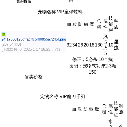
售卖价格
150
宠物名称:VIP童伴螳螂
技
总
属
种
血
攻
防
敏
魔
能
档
性
族
栏
风
24f17550125dffacffc54f0855a7245f.png
昆
5
(287.64 KB)
32
34
26
20
18
130
10
火
虫
(下载次数: 0, 2025-1-17 16:23 上传)
5
修正：5必杀 10全抗
技能：宠物气功弹2-3颗
150
售卖价格
宠物名称:VIP魔刀千刃
技
总
属
种
血
攻
防
敏
魔
能
档
性
族
栏
水
金