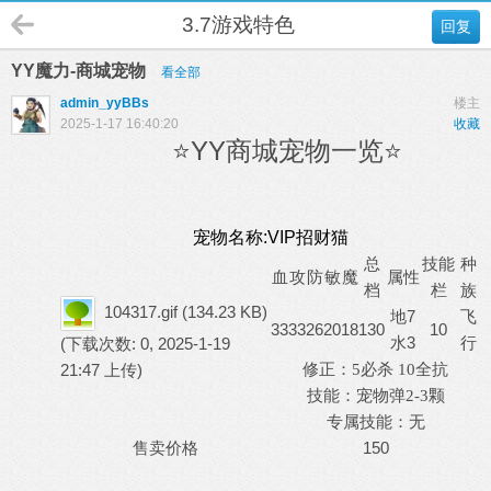
3.7游戏特色
回复
YY魔力-商城宠物
看全部
admin_yyBBs
楼主
2025-1-17 16:40:20
收藏
⭐YY商城宠物一览⭐
宠物名称:VIP招财猫
总
技能
种
血
攻
防
敏
魔
属性
档
栏
族
104317.gif
(134.23 KB)
地7
飞
33
33
26
20
18
130
10
水3
行
(下载次数: 0, 2025-1-19
21:47 上传)
修正：
5
必杀
10
全抗
技能：
宠物弹
2-3颗
专属技能：无
售卖价格
150