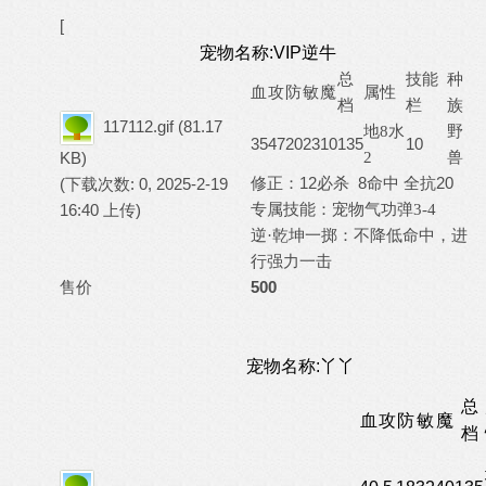
[
宠物名称:VIP逆牛
总
技能
种
血
攻
防
敏
魔
属性
档
栏
族
117112.gif
(81.17
野
地8水
35
47
20
23
10
135
10
兽
KB)
2
修正：12必杀 8命中 全抗20
(下载次数: 0, 2025-2-19
专属技能
16:40 上传)
：宠物气功弹
3-4
逆·乾坤一掷：不降低命中，进
行强力一击
售价
500
宠物名称:丫丫
总
血
攻
防
敏
魔
档