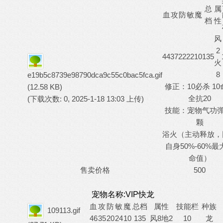
总
属
血
攻
防
敏
魔
档
性
风
2
44
37
22
22
10
135
火
8
e19b5c8739e98790dca9c55c0bac5fca.gif
修正：10必杀 10
(12.58 KB)
全抗20
(下载次数: 0, 2025-1-18 13:03 上传)
技能：宠物气功
颗
浴火（主动释放，
50%-60%
自身
命值）
售卖价格
500
宠物名称:VIP快龙
血
攻
防
敏
魔
总档
属性
技能栏
种族
109113.gif
46
35
20
24
10
135
风8地2
10
龙