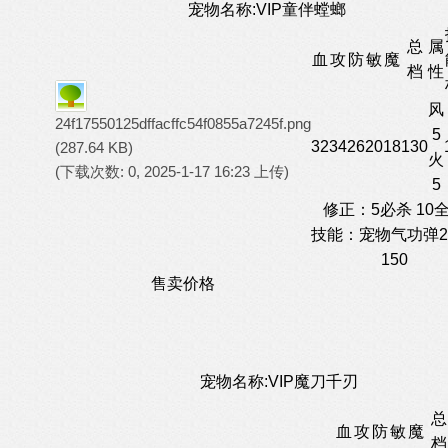
宠物名称:VIP童伴螳螂
总
属
血
攻
防
敏
魔
档
性
风
24f17550125dffacffc54f0855a7245f.png
5
32
34
26
20
18
130
(287.64 KB)
火
(下载次数: 0, 2025-1-17 16:23 上传)
5
修正：5必杀 10
技能：宠物气功弹2
150
售卖价格
宠物名称:VIP魔刀千刃
总
血
攻
防
敏
魔
档