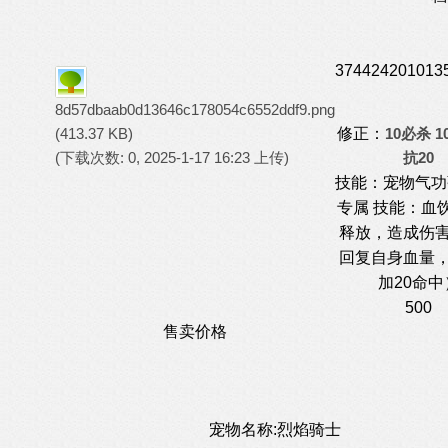
37
44
24
20
10
13
8d57dbaab0d13646c178054c6552ddf9.png
(413.37 KB)
修正：
10必杀 1
(下载次数: 0, 2025-1-17 16:23 上传)
抗20
技能：宠物气功弹
专属 技能：血
释放，造成伤害
回复自身血量
加20命中
500
售卖价格
宠物名称:烈焰骑士