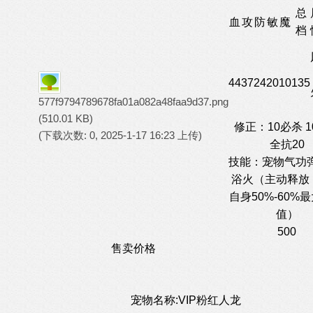
总
血
攻
防
敏
魔
档
44
37
24
20
10
135
577f9794789678fa01a082a48faa9d37.png
(510.01 KB)
修正：10必杀 
(下载次数: 0, 2025-1-17 16:23 上传)
全抗20
技能：宠物气功弹
浴火（主动释放
自身50%-60%
值）
500
售卖价格
宠物名称:VIP粉红人龙