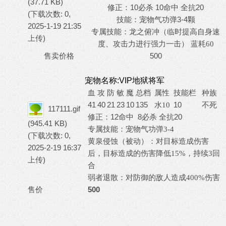
(37.71 KB)
修正：10必杀 10命中 全抗20
(下载次数: 0,
3-4颗
技能：宠物气功弹
2025-1-19 21:35
专属技能：
（临时提高自身速
龙之俯冲
上传)
度、攻击力进行强力一击）
蓝耗
60
售卖价格
500
宠物名称:VIP地狱将军
血
攻
防
敏
魔
总档
属性
技能栏
种族
41
40
21
23
10
135
10
不死
水
10
117111.gif
修正：12命中 8必杀 全抗20
(945.41 KB)
专属技能
：宠物气功弹
3-4
(下载次数: 0,
黄泉侵蚀（被动）：对目标造成伤害
2025-2-19 16:37
后，目标造成的伤害降低
15%，持续3回
上传)
合
弱者退散：对防御的敌人造成
400%伤害
售价
500