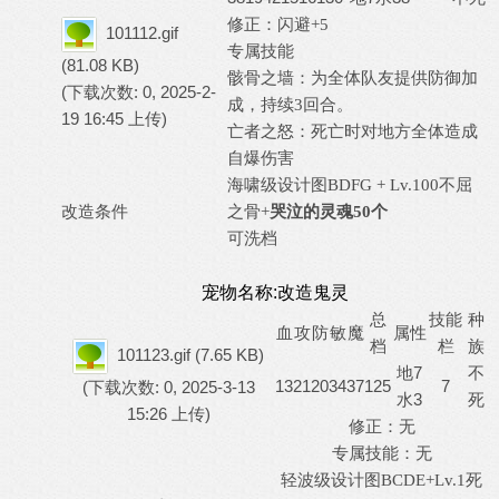
修正：
闪避
+5
101112.gif
专属技能
(81.08 KB)
骸骨之墙：为全体队友提供防御加
(下载次数: 0, 2025-2-
成，持续
3回合。
19 16:45 上传)
亡者之怒：死亡时对地方全体造成
自爆伤害
海啸级设计图
BDFG + Lv.100不屈
改造条件
之骨+
哭泣的灵魂
50个
可洗档
宠物名称:改造鬼灵
总
技能
种
血
攻
防
敏
魔
属性
档
栏
族
101123.gif
(7.65 KB)
地7
不
13
21
20
34
37
125
7
(下载次数: 0, 2025-3-13
水3
死
15:26 上传)
修正：无
专属技能：无
轻波级设计图
BCDE+Lv.1死