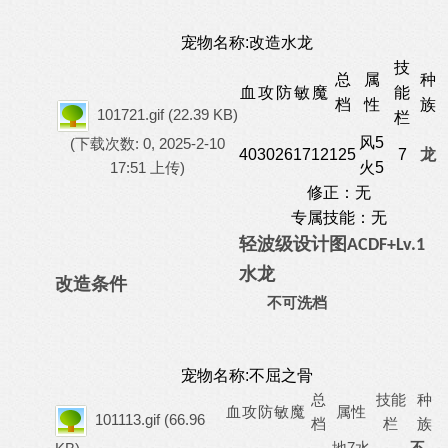
宠物名称:改造水龙
技
总
属
种
血
攻
防
敏
魔
能
档
性
族
101721.gif
(22.39 KB)
栏
风5
(下载次数: 0, 2025-2-10
40
30
26
17
12
125
7
龙
17:51 上传)
火5
修正：无
专属技能：无
轻波级
设计图
A
C
D
F
+Lv.1
水龙
改造条件
不可洗档
宠物名称:不屈之骨
总
技能
种
血
攻
防
敏
魔
属性
101113.gif
(66.96
档
栏
族
地7水
不