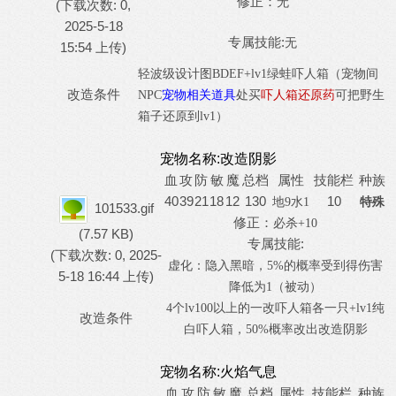
修正：
无
(下载次数: 0,
2025-5-18
专属技能:
无
15:54 上传)
轻波级设计图
B
D
EF+lv1绿蛙吓人箱（宠物间
改造条件
NPC
宠物相关道具
处买
吓人箱还原药
可把野生
箱子还原到
lv1）
宠物名称:
改造阴影
血
攻
防
敏
魔
总档
属性
技能栏
种族
40
39
21
18
12
130
10
地
9水1
特殊
101533.gif
修正：
必杀
+10
(7.57 KB)
专属技能:
(下载次数: 0, 2025-
虚化：隐入黑暗，
5%的概率受到得伤害
5-18 16:44 上传)
降低为1（被动）
4
个
lv100
以上的一改吓人箱各一只
+lv1
纯
改造条件
白吓人箱，
50%
概率改出改造阴影
宠物名称:
火焰气息
血
攻
防
敏
魔
总档
属性
技能栏
种族