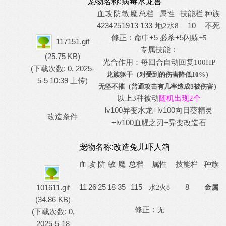
宠物名称:病毒水龙兽
血
攻
防
敏
魔
总档
属性
技能栏
种族
42
34
25
19
13
133
10
不死
地
2水8
修正：命中+5 必杀+5
闪躲
+5
117151.gif
专属技能：
(25.75 KB)
光合作用：每回合自动回复
100HP
(下载次数: 0, 2025-
龙族躯干（对受到的伤害降低10%）
5-5 10:39 上传)
无坚不摧（普通攻击有几率造成
被伤害）
3
以上3种被动
随机出现2个
lv100异变水龙+lv100向日葵精灵
改造条件
+lv100血腥之刃+异变改造石
宠物名称:
改造兔儿吓人箱
血
攻
防
敏
魔
总档
属性
技能栏
种族
11
26
25
18
35
115
8
101611.gif
水
2火8
金属
(34.86 KB)
修正：
无
(下载次数: 0,
2025-5-18