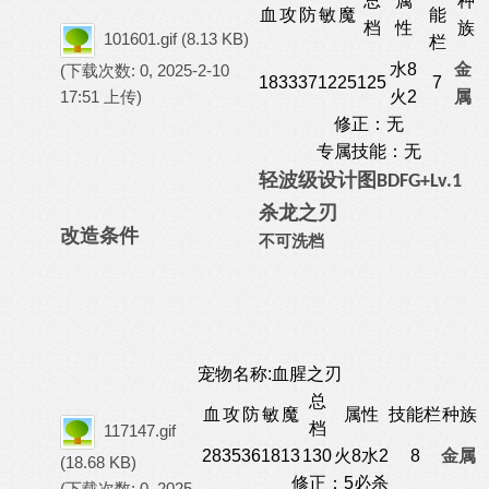
总
属
种
血
攻
防
敏
魔
能
档
性
族
101601.gif
(8.13 KB)
栏
水8
金
(下载次数: 0, 2025-2-10
18
33
37
12
25
125
7
17:51 上传)
火2
属
修正：无
专属技能：无
轻波级
设计图
BDFG
+Lv.1
杀龙之刃
改造条件
不可洗档
宠物名称:血腥之刃
总
血
攻
防
敏
魔
属性
技能栏
种族
档
117147.gif
28
35
36
18
13
130
火8水2
8
金属
(18.68 KB)
修正：5必杀
(下载次数: 0, 2025-