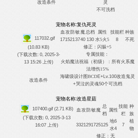
改造条件
灵
不可洗档
宠物名称:复仇死灵
血
攻
防
敏
魔
总档
属性
技能栏
种族
117032.gif
17
15
21
37
40
130
8
不死
水
5火5
修正：
(10.83 KB)
闪躲
+5
专属技能：
(下载次数: 0, 2025-3-
13 15:26 上传)
火焰魔法祝福（初级）：所有火系魔
法增伤
15%
E+Lv.100改造鬼灵
海啸级设计图
BCD
改造条件
+哭泣的灵魂50个可洗档
宠物名称:改造星菇
总
技能
种
107400.gif
(2.71 KB)
血
攻
防
敏
魔
属性
档
栏
族
(下载次数: 0, 2025-3-13
地6
植
33
21
29
17
25
125
7
16:07 上传)
水4
物
修正：无