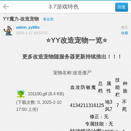
3.7游戏特色
回复
YY魔力-改造宠物
看全部
admin_yyBBs
楼主
2025-1-17 19:53:27
收藏
⭐YY改造宠物一览⭐
更多改造宠物随服务器更新持续推出！！！
宠物名称:改造僵尸
技
总
属
种
血
攻
防
敏
魔
能
档
性
族
101100.gif
(8.4 KB)
栏
地3
不
(下载次数: 0, 2025-2-10
41
34
21
13
16
125
7
17:50 上传)
风7
死
修正：无
专属技能：无