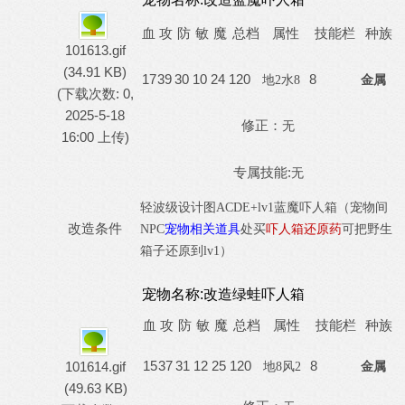
血
攻
防
敏
魔
总档
属性
技能栏
种族
101613.gif
(34.91 KB)
17
39
30
10
24
120
8
地
2水8
金属
(下载次数: 0,
2025-5-18
修正：
无
16:00 上传)
专属技能:
无
轻波级设计图
A
CD
E+lv1蓝魔吓人箱（宠物间
改造条件
NPC
宠物相关道具
处买
吓人箱还原药
可把野生
箱子还原到
lv1）
宠物名称:
改造绿蛙吓人箱
血
攻
防
敏
魔
总档
属性
技能栏
种族
15
37
31
12
25
120
8
101614.gif
地
8风2
金属
(49.63 KB)