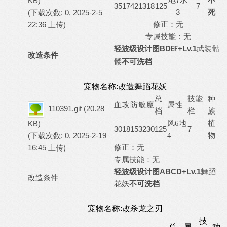
KB)
35
17
42
13
18
125
7
3
死
(下载次数: 0, 2025-2-5
修正：无
22:36 上传)
专属技能：无
轻波级设计图
BD
+Lv.1
武装骷
EF
改造条件
髅
不可洗档
宠物名称:改造舞蹈花妖
总
技能
种
血
攻
防
敏
魔
属性
110391.gif
(20.28
档
栏
族
植
KB)
风
6地
30
18
15
32
30
125
7
物
(下载次数: 0, 2025-2-19
4
修正：无
16:45 上传)
专属技能：无
轻波级设计图
ABCD+Lv.1
舞蹈
改造条件
花妖
不
可洗档
宠物名称:改杀龙之刃
技