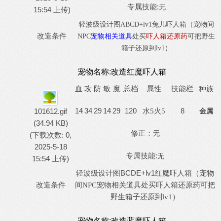
专属技能:
无
15:54 上传)
轻波级设计图
ABCD
+lv1兔儿吓人箱（宠物间
改造条件
NPC
宠物相关道具
处买
吓人箱还原药
可把野生
箱子还原到
lv1）
宠物名称:
改造红魔吓人箱
血
攻
防
敏
魔
总档
属性
技能栏
种族
14
34
29
14
29
120
8
101612.gif
水
5火5
金属
(34.94 KB)
修正：
无
(下载次数: 0,
2025-5-18
专属技能:
无
15:54 上传)
BCDE+lv1红魔
轻波级设计图
吓人箱（宠物
改造条件
宠物相关道具处买吓人箱还原药
间
NPC
可把
野生箱子还原到
lv1）
宠物名称:
改造蓝魔吓人箱