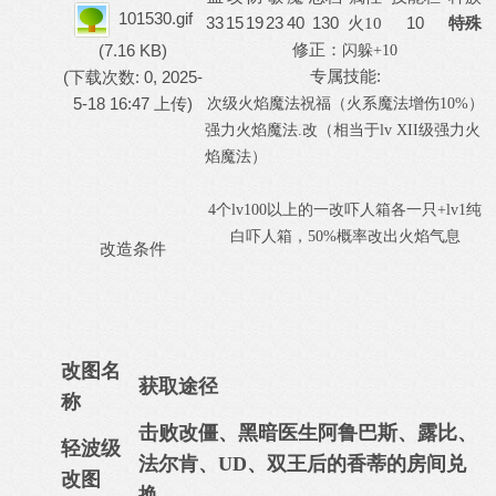
101530.gif
33
15
19
23
40
130
10
火
10
特殊
修正：
(7.16 KB)
闪躲
+10
专属技能:
(下载次数: 0, 2025-
5-18 16:47 上传)
次级火焰魔法祝福（火系魔法增伤
10%）
强力火焰魔法
.改（相当于lv XII级强力火
焰魔法）
4
个
lv100
以上的一改吓人箱各一只
+lv1
纯
白吓人箱，
50%
概率改出
火焰气息
改造条件
改图名
获取途径
称
击败改僵、黑暗医生阿鲁巴斯、露比、
轻波级
法尔肯、UD、双王后的香蒂的房间兑
改图
换