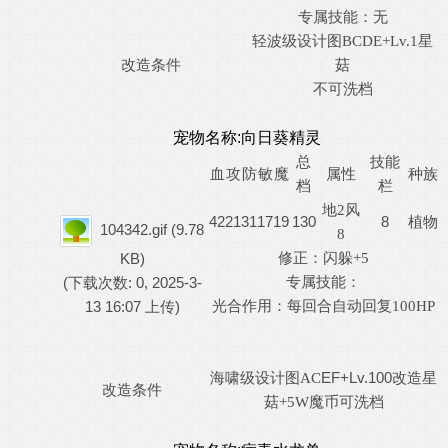
专属技能：无
轻波级设计图
BCDE+Lv.1星
改造条件
菇
不可洗档
宠物名称:向日葵精灵
总
技能
血
攻
防
敏
魔
属性
种族
档
栏
地
2风
42
21
31
17
19
130
8
植物
104342.gif
(9.78
8
修正：
KB)
闪躲
+5
专属技能：
(下载次数: 0, 2025-3-
13 16:07 上传)
光合作用：每回合自动回复
100HP
EF+Lv.100改造
海啸级设计图
AC
星
改造条件
菇
+5W魔币可洗档