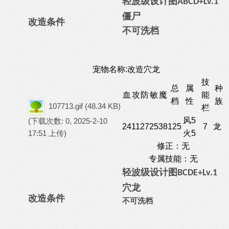
轻波级
设计图
ABCD+Lv.1
僵尸
改造条件
不可洗档
宠物名称:改造穴龙
技
总
属
种
血
攻
防
敏
魔
能
档
性
族
107713.gif
(48.34 KB)
栏
风5
(下载次数: 0, 2025-2-10
24
11
27
25
38
125
7
龙
17:51 上传)
火5
修正：无
专属技能：无
轻波级
设计图
BCDE+Lv.1
穴龙
改造条件
不可洗档