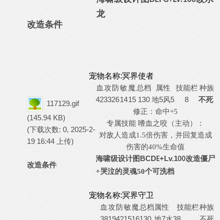
龙
改造条件
宠物名称:冥界使者
血
攻
防
敏
魔
总档
属性
技能栏
种族
42
33
26
14
15
130
地5风5
8
不死
117129.gif
修正：
命中
+5
(145.94 KB)
专属技能 嗜血之咬（主动）：
(下载次数: 0, 2025-2-
对敌人造成
1.5倍伤害，并回复造成
19 16:44 上传)
伤害的40%生命值
海啸级设计图
BCD
+Lv.1
改造
僵尸
E
00
改造条件
可洗档
+哭泣的灵魂50个
宠物名称:冥界守卫
血
攻
防
敏
魔
总档
属性
技能栏
种族
38
19
42
15
16
130
7水3
8
不死
地