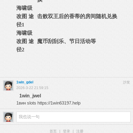
海啸级
改图 途
击败双王后的香蒂的房间随机兑换
径1
海啸级
改图 途
魔币刮刮乐、节日活动等
径2
1win_gdel
沙发
2026-3-22 21:59:15
1win_jwel
1вин slots
https://1win63197.help
首页
|
登录
|
注册