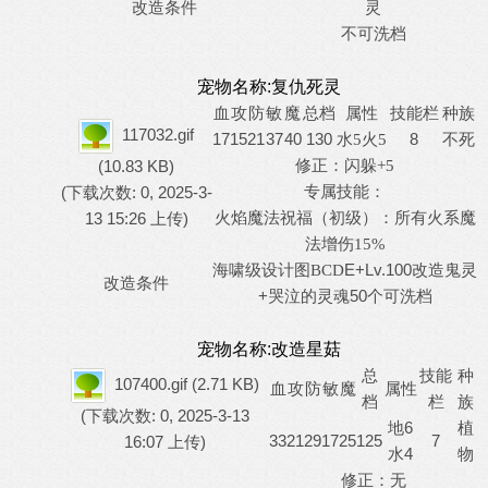
改造条件
灵
不可洗档
宠物名称:复仇死灵
血
攻
防
敏
魔
总档
属性
技能栏
种族
117032.gif
17
15
21
37
40
130
8
不死
水
5火5
修正：
(10.83 KB)
闪躲
+5
专属技能：
(下载次数: 0, 2025-3-
13 15:26 上传)
火焰魔法祝福（初级）：所有火系魔
法增伤
15%
E+Lv.100改造鬼灵
海啸级设计图
BCD
改造条件
+哭泣的灵魂50个可洗档
宠物名称:改造星菇
总
技能
种
107400.gif
(2.71 KB)
血
攻
防
敏
魔
属性
档
栏
族
(下载次数: 0, 2025-3-13
地6
植
33
21
29
17
25
125
7
16:07 上传)
水4
物
修正：无