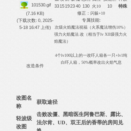
101530.gif
33
15
19
23
40
130
10
火
10
特殊
修正：
(7.16 KB)
闪躲
+10
专属技能:
(下载次数: 0, 2025-
5-18 16:47 上传)
次级火焰魔法祝福（火系魔法增伤
10%）
强力火焰魔法
.改（相当于lv XII级强力火
焰魔法）
4
个
lv100
以上的一改吓人箱各一只
+lv1
纯
白吓人箱，
50%
概率改出
火焰气息
改造条件
改图名
获取途径
称
击败改僵、黑暗医生阿鲁巴斯、露比、
轻波级
法尔肯、UD、双王后的香蒂的房间兑
改图
换