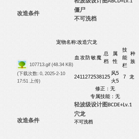
轻波级
设计图
ABCD+Lv.1
僵尸
改造条件
不可洗档
宠物名称:改造穴龙
技
总
属
种
血
攻
防
敏
魔
能
档
性
族
107713.gif
(48.34 KB)
栏
风5
(下载次数: 0, 2025-2-10
24
11
27
25
38
125
7
龙
17:51 上传)
火5
修正：无
专属技能：无
轻波级
设计图
BCDE+Lv.1
穴龙
改造条件
不可洗档