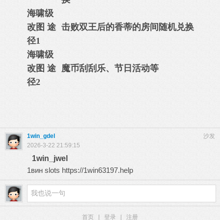
海啸级
改图 途
击败双王后的香蒂的房间随机兑换
径1
海啸级
改图 途
魔币刮刮乐、节日活动等
径2
1win_gdel
沙发
2026-3-22 21:59:15
1win_jwel
1вин slots
https://1win63197.help
首页
|
登录
|
注册