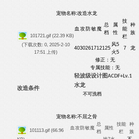
宠物名称:改造水龙
技
总
属
种
血
攻
防
敏
魔
能
档
性
族
101721.gif
(22.39 KB)
栏
风5
(下载次数: 0, 2025-2-10
40
30
26
17
12
125
7
龙
17:51 上传)
火5
修正：无
专属技能：无
轻波级
设计图
A
C
D
F
+Lv.1
水龙
改造条件
不可洗档
宠物名称:不屈之骨
总
技能
种
血
攻
防
敏
魔
属性
101113.gif
(66.96
档
栏
族
地7水
不