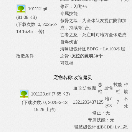
修正：
闪避
+5
101112.gif
专属技能
(81.08 KB)
骸骨之墙：为全体队友提供防御加
(下载次数: 0, 2025-2-
成，持续
3回合。
19 16:45 上传)
亡者之怒：死亡时对地方全体造成
自爆伤害
海啸级设计图
BDFG + Lv.100不屈
改造条件
之骨+
哭泣的灵魂
50个
可洗档
宠物名称:改造鬼灵
总
技能
种
血
攻
防
敏
魔
属性
档
栏
族
101123.gif
(7.65 KB)
地7
不
13
21
20
34
37
125
7
(下载次数: 0, 2025-3-13
水3
死
15:26 上传)
修正：无
专属技能：无
轻波级设计图
BCDE+Lv.1死