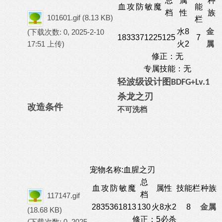
总
属
种
血
攻
防
敏
魔
能
档
性
族
101601.gif
(8.13 KB)
栏
水8
金
(下载次数: 0, 2025-2-10
18
33
37
12
25
125
7
17:51 上传)
火2
属
修正：无
专属技能：无
轻波级
设计图
BDFG
+Lv.1
杀龙之刃
改造条件
不可洗档
宠物名称:血腥之刃
总
血
攻
防
敏
魔
属性
技能栏
种族
档
117147.gif
28
35
36
18
13
130
火8水2
8
金属
(18.68 KB)
修正：5必杀
(下载次数: 0, 2025-