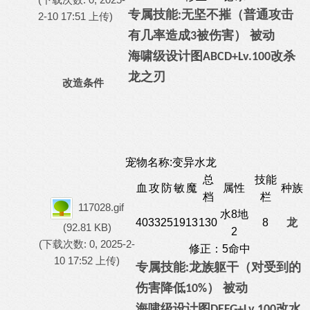
专属技能
无坚不摧（普通攻击
:
2-10 17:51 上传)
有几率造成
被伤害） 被动
3
海啸级
设计图
改杀
ABCD
+Lv.
100
龙之刃
改造条件
宠物名称:变异水龙
总
技能
血
攻
防
敏
魔
属性
种族
档
栏
117028.gif
水8地
40
33
25
19
13
130
8
龙
(92.81 KB)
2
(下载次数: 0, 2025-2-
修正：5命中
10 17:52 上传)
专属技能
龙族躯干（对受到的
:
伤害降低
） 被动
10%
海啸级
设计图
改
水
DEFG
+Lv.
100