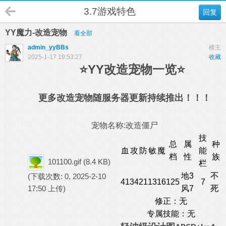
3.7游戏特色
回复
YY魔力-改造宠物
看全部
admin_yyBBs
楼主
2025-1-17 19:53:27
收藏
⭐YY改造宠物一览⭐
更多改造宠物随服务器更新持续推出！！！
宠物名称:改造僵尸
技
总
属
种
血
攻
防
敏
魔
能
档
性
族
101100.gif
(8.4 KB)
栏
地3
不
(下载次数: 0, 2025-2-10
41
34
21
13
16
125
7
17:50 上传)
风7
死
修正：无
专属技能：无