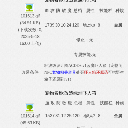
血
攻
防
敏
魔
总档
属性
技能栏
种族
101613.gif
(34.91 KB)
17
39
30
10
24
120
8
地
2水8
金属
(下载次数: 0,
2025-5-18
修正：
无
16:00 上传)
专属技能:
无
轻波级设计图
A
CD
E+lv1蓝魔吓人箱（宠物间
改造条件
NPC
宠物相关道具
处买
吓人箱还原药
可把野生
箱子还原到
lv1）
宠物名称:
改造绿蛙吓人箱
血
攻
防
敏
魔
总档
属性
技能栏
种族
15
37
31
12
25
120
8
101614.gif
地
8风2
金属
(49.63 KB)