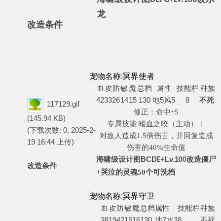
龙
改造条件
宠物名称:冥界使者
血
攻
防
敏
魔
总档
属性
技能栏
种族
42
33
26
14
15
130
地5风5
8
不死
117129.gif
修正：
命中
+5
(145.94 KB)
专属技能 嗜血之咬（主动）：
(下载次数: 0, 2025-2-
对敌人造成
1.5倍伤害，并回复造成
19 16:44 上传)
伤害的40%生命值
海啸级设计图
BCD
+Lv.1
改造
僵尸
E
00
改造条件
可洗档
+哭泣的灵魂50个
宠物名称:冥界守卫
血
攻
防
敏
魔
总档
属性
技能栏
种族
38
19
42
15
16
130
7水3
8
不死
地