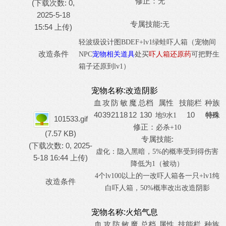
修正：
无
(下载次数: 0,
2025-5-18
专属技能:
无
15:54 上传)
轻波级设计图
B
D
EF+lv1绿蛙吓人箱（宠物间
改造条件
NPC
宠物相关道具
处买
吓人箱还原药
可把野生
箱子还原到
lv1）
宠物名称:
改造阴影
血
攻
防
敏
魔
总档
属性
技能栏
种族
40
39
21
18
12
130
10
地
9水1
特殊
101533.gif
修正：
必杀
+10
(7.57 KB)
专属技能:
(下载次数: 0, 2025-
虚化：隐入黑暗，
5%的概率受到得伤害
5-18 16:44 上传)
降低为1（被动）
4
个
lv100
以上的一改吓人箱各一只
+lv1
纯
改造条件
白吓人箱，
50%
概率改出改造阴影
宠物名称:
火焰气息
血
攻
防
敏
魔
总档
属性
技能栏
种族