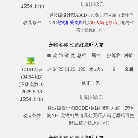
专属技能:
无
15:54 上传)
轻波级设计图
ABCD
+lv1兔儿吓人箱（宠物间
改造条件
NPC
宠物相关道具
处买
吓人箱还原药
可把野生
箱子还原到
lv1）
宠物名称:
改造红魔吓人箱
血
攻
防
敏
魔
总档
属性
技能栏
种族
14
34
29
14
29
120
8
101612.gif
水
5火5
金属
(34.94 KB)
修正：
无
(下载次数: 0,
2025-5-18
专属技能:
无
15:54 上传)
BCDE+lv1红魔
轻波级设计图
吓人箱（宠物
改造条件
宠物相关道具处买吓人箱还原药
间
NPC
可把
野生箱子还原到
lv1）
宠物名称:
改造蓝魔吓人箱