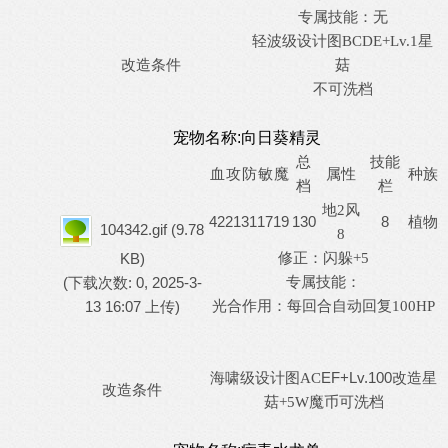
专属技能：无
轻波级设计图
BCDE+Lv.1星
改造条件
菇
不可洗档
宠物名称:向日葵精灵
总
技能
血
攻
防
敏
魔
属性
种族
档
栏
地
2风
42
21
31
17
19
130
8
植物
104342.gif
(9.78
8
修正：
KB)
闪躲
+5
专属技能：
(下载次数: 0, 2025-3-
13 16:07 上传)
光合作用：每回合自动回复
100HP
EF+Lv.100改造
海啸级设计图
AC
星
改造条件
菇
+5W魔币可洗档