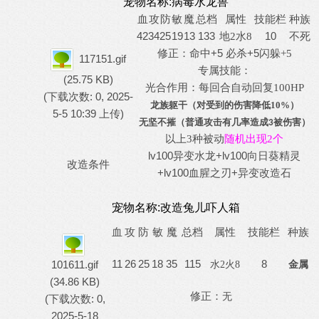
宠物名称:病毒水龙兽
血
攻
防
敏
魔
总档
属性
技能栏
种族
42
34
25
19
13
133
10
不死
地
2水8
修正：命中+5 必杀+5
闪躲
+5
117151.gif
专属技能：
(25.75 KB)
光合作用：每回合自动回复
100HP
(下载次数: 0, 2025-
龙族躯干（对受到的伤害降低10%）
5-5 10:39 上传)
无坚不摧（普通攻击有几率造成
被伤害）
3
以上3种被动
随机出现2个
lv100异变水龙+lv100向日葵精灵
改造条件
+lv100血腥之刃+异变改造石
宠物名称:
改造兔儿吓人箱
血
攻
防
敏
魔
总档
属性
技能栏
种族
11
26
25
18
35
115
8
101611.gif
水
2火8
金属
(34.86 KB)
修正：
无
(下载次数: 0,
2025-5-18