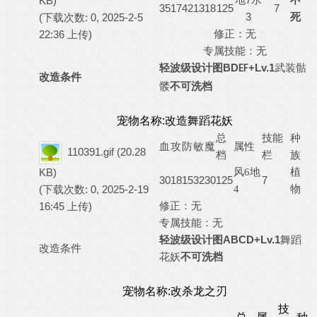
KB)
35
17
42
13
18
125
7
3
死
(下载次数: 0, 2025-2-5
修正：无
22:36 上传)
专属技能：无
轻波级设计图
BD
+Lv.1
武装骷
EF
改造条件
髅
不可洗档
宠物名称:改造舞蹈花妖
总
技能
种
血
攻
防
敏
魔
属性
110391.gif
(20.28
档
栏
族
植
KB)
风
6地
30
18
15
32
30
125
7
物
(下载次数: 0, 2025-2-19
4
修正：无
16:45 上传)
专属技能：无
轻波级设计图
ABCD+Lv.1
舞蹈
改造条件
花妖
不
可洗档
宠物名称:改杀龙之刃
技