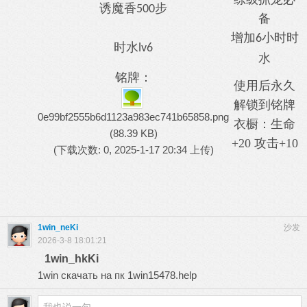
诱魔香
步
500
备
增加
小时时
6
时水
lv6
水
铭牌：
使用后永久
解锁到铭牌
0e99bf2555b6d1123a983ec741b65858.png
衣橱：生命
(88.39 KB)
+20 攻击+10
(下载次数: 0, 2025-1-17 20:34 上传)
1win_neKi
沙发
2026-3-8 18:01:21
1win_hkKi
1win скачать на пк
1win15478.help