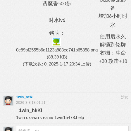
诱魔香
步
500
备
增加
小时时
6
时水
lv6
水
铭牌：
使用后永久
解锁到铭牌
0e99bf2555b6d1123a983ec741b65858.png
衣橱：生命
(88.39 KB)
+20 攻击+10
(下载次数: 0, 2025-1-17 20:34 上传)
1win_neKi
沙发
2026-3-8 18:01:21
1win_hkKi
1win скачать на пк
1win15478.help