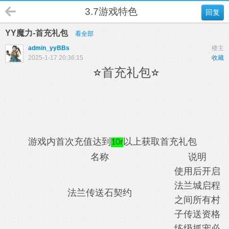
3.7游戏特色
回复
YY魔力-首充礼包
看全部
admin_yyBBs
楼主
2025-1-17 20:36:15
收藏
⭐
首充礼包
⭐
游戏内首次充值达到
以上获取首充礼包
10r
名称
说明
使用后开启
法兰城启程
法兰传送石契约
之间所有村
子传送资格
练级抓宠必