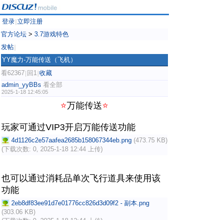
登录
立即注册
|
官方论坛
>
3.7游戏特色
发帖
|
YY魔力-万能传送（飞机）
看62367
回1
收藏
|
|
admin_yyBBs
看全部
2025-1-18 12:45:05
⭐
万能传送
⭐
玩家可通过VIP3开启万能传送功能
4d1126c2e57aafea2685b158067344eb.png
(473.75 KB)
(下载次数: 0, 2025-1-18 12:44 上传)
也可以通过消耗品单次飞行道具来使用该
功能
2eb8df83ee91d7e01776cc826d3d09f2 - 副本.png
(303.06 KB)