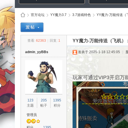
官方论坛
YY魔力3.7
3.7游戏特色
YY魔力-万能传送（
Di
»
›
›
›
YY魔力-万能传送（飞机）
查看:
62363
|
回复:
1
admin_yyBBs
发表于 2025-1-18 12:45:05
|
玩家可通过VIP3开启万
sc
123
205
1395
主题
帖子
积分
管理员
积分
1395