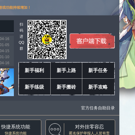
游戏功能持续增加！
扫
码
进
04-16
QQ
01-05
群
04-15
01-10
04-16
03-11
新手福利
新手上路
新手任务
01-18
04-04
新手练级
新手搬砖
新手攻略
04-16
04-16
官方任务自助目录
快捷系统功能
对外挂零容忍
快捷系统功能
匿名保护举报人,人皆有责