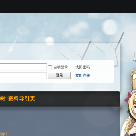
自动登录
找回密码
登录
立即注册
界树"资料导引页
枯燥！