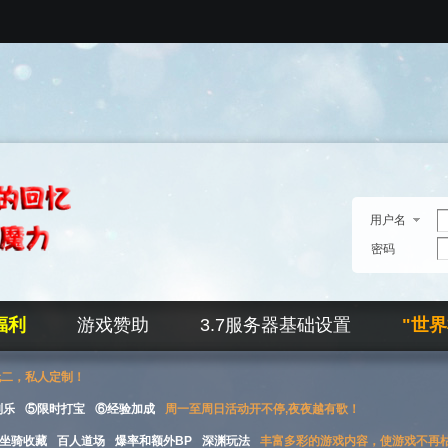
用户名
密码
福利
游戏赞助
3.7服务器基础设置
"世
无二，私人定制！
刮乐
⑤限时打宝
⑥经验加成
周一至周日活动开不停,夜夜越有歌！
坐骑收藏
百人道场
爆率和额外BP
深渊玩法
丰富多彩的游戏内容，使游戏不再