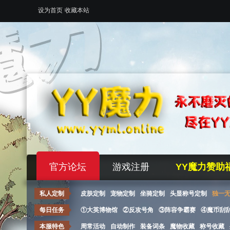
设为首页
收藏本站
官方论坛
游戏注册
YY魔力赞助
私人定制
皮肤定制
宠物定制
坐骑定制
头显称号定制
独一
每日任务
①大英博物馆
②反攻号角
③阵容争霸赛
④魔币刮
本服特色
周常活动
自动制作
装备词条
魔物收藏
称号收藏