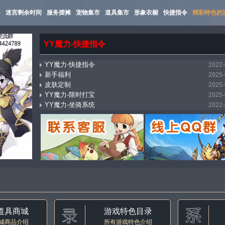
路
迷宫剩余时间
服务摆摊
宠物集市
道具集市
形象衣橱
快捷指令
精彩特色的
YY魔力-快捷指令
YY魔力-快捷指令
2022-
新手福利
2025-
皮肤定制
2025-
YY魔力-限时打宝
2025-
YY魔力-坐骑系统
2022-
mostbet_xnpi
2026-
YY魔力-万能传送（飞机）
2025-
YY魔力-集市系统
2022-
YY魔力-自动寻路
2022-
YY魔力-称号收藏
2022-
道具商城
游戏特色目录
城商品介绍
所有游戏特色介绍