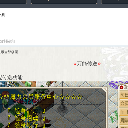
飞机）
[复制链接]
显示全部楼层
⭐
万能传送
⭐
能传送功能