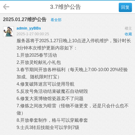
3.7维护公告
回复
2025.01.27维护公告
看全部
admin_yyBBs
楼主
2025-1-27 00:00:25
收藏
服务器将于2025.1.27日晚上10点进入停机维护，预计时长
3分钟本次维护更新内容如下：
1.
开放2025春节活动
2.
开放灵蛇献礼小礼包
3.春节期间开放各种福利（每天晚上7:00-10:00 20%经验
加成、随机限时打宝）
4.修复破阵迷宫可以使用导航
5.反攻号角活动结束破魔石自动销毁
6.修复大英博物馆瓷器卖不了问题
7.修炼之间改为暗雷（怪物不做更变，还是只会什么也不
做）
8.开放拳套制作，格斗可以穿戴拳套
9.士兵3转后技能全可以学到7级