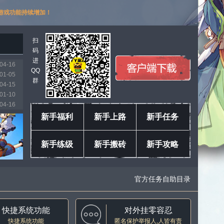
游戏功能持续增加！
扫
码
进
04-16
QQ
01-05
群
04-15
01-10
04-16
03-11
新手福利
新手上路
新手任务
01-18
04-04
新手练级
新手搬砖
新手攻略
04-16
04-16
官方任务自助目录
快捷系统功能
对外挂零容忍
快捷系统功能
匿名保护举报人,人皆有责