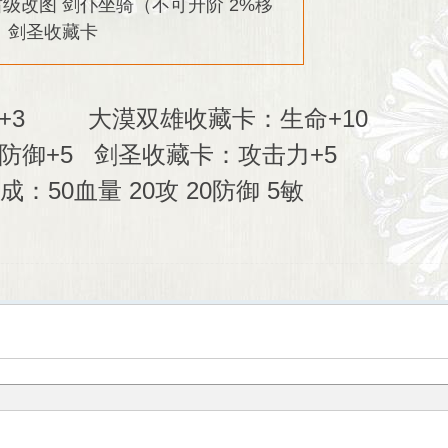
级改图 剑仆坐骑（不可升阶 2%移
 剑圣收藏卡
捷+3 大漠双雄收藏卡：生命+10
防御+5 剑圣收藏卡：攻击力+5
成：50血量 20攻 20防御 5敏