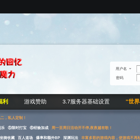
用户名
密码
福利
游戏赞助
3.7服务器基础设置
"世
无二，私人定制！
刮乐
⑤限时打宝
⑥经验加成
周一至周日活动开不停,夜夜越有歌！
坐骑收藏
百人道场
爆率和额外BP
深渊玩法
丰富多彩的游戏内容，使游戏不再