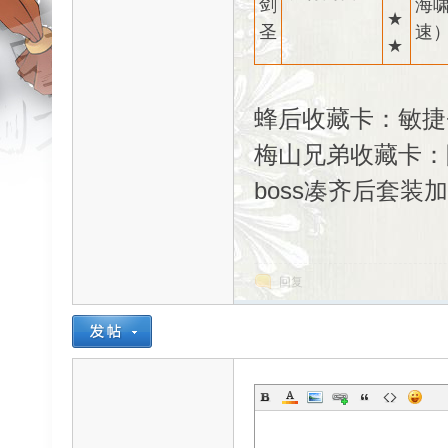
剑
海啸
★
圣
速）
ar
★
蜂后收藏卡：敏
梅山兄弟收藏卡：
boss凑齐后套装加
d
回复