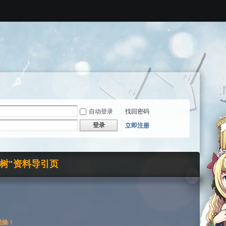
自动登录
找回密码
登录
立即注册
界树"资料导引页
枯燥！