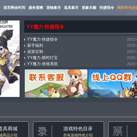
路
迷宫剩余时间
服务摆摊
宠物集市
道具集市
形象衣橱
快捷指令
精彩特色的
YY魔力-快捷指令
YY魔力-快捷指令
2022-
新手福利
2025-
皮肤定制
2025-
YY魔力-限时打宝
2025-
YY魔力-坐骑系统
2022-
mostbet_xnpi
2026-
YY魔力-万能传送（飞机）
2025-
YY魔力-集市系统
2022-
YY魔力-自动寻路
2022-
YY魔力-称号收藏
2022-
道具商城
游戏特色目录
城商品介绍
所有游戏特色介绍