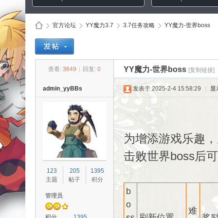
官方论坛
YY魔力3.7
3.7任务攻略
YY魔力-世界boss
Di
»
›
›
›
YY魔力-世界boss
查看:
3649
|
回复:
0
[复制链接]
admin_yyBBs
发表于 2025-2-4 15:58:29
|
显
为增添游戏乐趣，
击败世界boss后
sc
123
205
1395
主题
帖子
积分
b
管理员
o
难
ss
刷新位置
奖
积分
1395