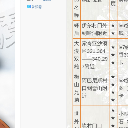
度
名
发消息
称
蜂
伊尔村门外
★
lv
uz!
后
到哈洞附近
★
钱 
大
索奇亚沙漠
★
lv
漠
区321.364
★
香3
双
——340.29
★
卡
雄
7附近
梅
★
阿巴尼斯村
lv
Bo
山
★
口到雪山附
图 
兄
★
近
卡
弟
★
★
世
小型
★
外
石 
坎村门口
★