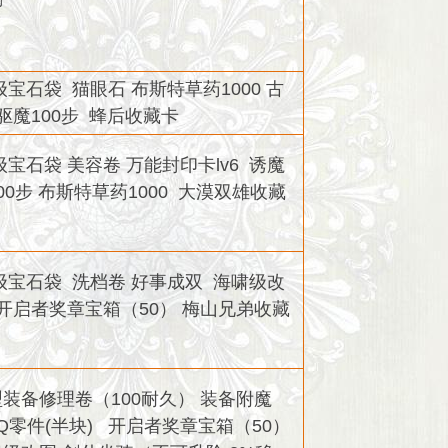
6级宝石袋 猫眼石 布斯特草药1000 古
驱魔100步 蜂后收藏卡
7级宝石袋 美容卷 万能封印卡lv6 诱魔
00步 布斯特草药1000 大漠双雄收藏
8级宝石袋 洗档卷 好事成双 海啸级改
开启者奖章宝箱（50） 梅山兄弟收藏
装备修理卷（100耐久） 装备附魔
Q零件(半块) 开启者奖章宝箱（50）