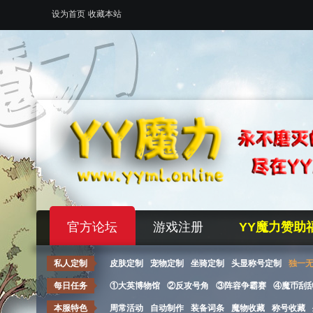
设为首页
收藏本站
官方论坛
游戏注册
YY魔力赞助
私人定制
皮肤定制
宠物定制
坐骑定制
头显称号定制
独一
每日任务
①大英博物馆
②反攻号角
③阵容争霸赛
④魔币刮
本服特色
周常活动
自动制作
装备词条
魔物收藏
称号收藏