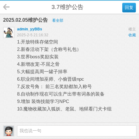
3.7维护公告
回复
2025.02.05维护公告
看全部
admin_yyBBs
楼主
2025-2-5 21:16:32
收藏
1.开放特殊存储空间
2.新春活动下架（含称号礼包）
3.世界boss奖励实装
4.新增改宠-不屈之骨
5.大幅提高周一罐子掉率
6.职业间增加巫师、小偷晋级npc
7.反攻号角： 前三名奖励都加入称号
8.自动制作现在可以生产出带有词条的装备
9.增加 装饰技能学习NPC
10.魔物收藏加入狐妖、老鼠、地狱看门犬卡组