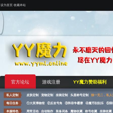
设为首页
收藏本站
官方论坛
游戏注册
YY魔力赞助福利
私人定制
皮肤定制
宠物定制
坐骑定制
头显称号定制
独一无二，私人
每日任务
①大英博物馆
②反攻号角
③阵容争霸赛
④魔币刮刮乐
⑤限
本服特色
周常活动
自动制作
装备词条
魔物收藏
称号收藏
坐骑收藏