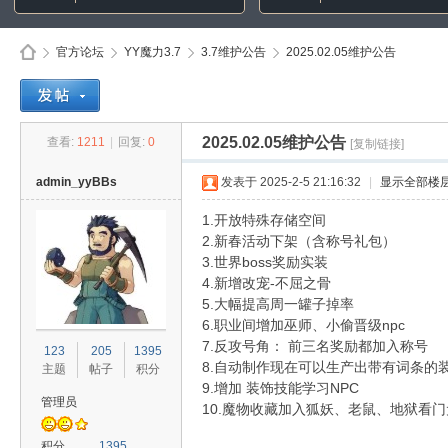
官方论坛
YY魔力3.7
3.7维护公告
2025.02.05维护公告
Di
»
›
›
›
2025.02.05维护公告
查看:
1211
|
回复:
0
[复制链接]
admin_yyBBs
发表于 2025-2-5 21:16:32
|
显示全部楼
1.开放特殊存储空间
2.新春活动下架（含称号礼包）
3.世界boss奖励实装
4.新增改宠-不屈之骨
5.大幅提高周一罐子掉率
6.职业间增加巫师、小偷晋级npc
sc
7.反攻号角： 前三名奖励都加入称号
123
205
1395
8.自动制作现在可以生产出带有词条的
主题
帖子
积分
9.增加 装饰技能学习NPC
管理员
10.魔物收藏加入狐妖、老鼠、地狱看
积分
1395