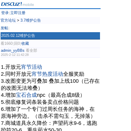
登录
立即注册
|
官方论坛
>
3.7维护公告
发帖
|
2025.02.12维护公告
看1660
回0
收藏
|
|
admin_yyBBs
看全部
2025-2-12 11:42:28
1.开放元
宵节活动
2.同时开放元
宵节热度活动
全服奖励
3.改图变更为可叠加 叠加上线100（已存在
的改图无法堆叠）
4.增加
宝石合成
npc（最高合成8级）
5.彻底修复词条装备卖点价格问题
6.增加了一个专门过周长任务的海神，在
原海神旁边。（击杀不需勾玉，无掉落）
7.商城道具永久降价：声望药水9-6，逃跑
护符20-6，重生药水50-30