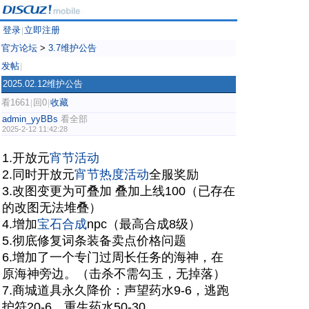
登录
立即注册
|
官方论坛
>
3.7维护公告
发帖
|
2025.02.12维护公告
看1661
回0
收藏
|
|
admin_yyBBs
看全部
2025-2-12 11:42:28
1.开放元
宵节活动
2.同时开放元
宵节热度活动
全服奖励
3.改图变更为可叠加 叠加上线100（已存在
的改图无法堆叠）
4.增加
宝石合成
npc（最高合成8级）
5.彻底修复词条装备卖点价格问题
6.增加了一个专门过周长任务的海神，在
原海神旁边。（击杀不需勾玉，无掉落）
7.商城道具永久降价：声望药水9-6，逃跑
护符20-6，重生药水50-30