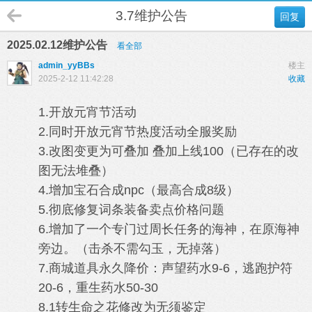
3.7维护公告
回复
2025.02.12维护公告
看全部
admin_yyBBs
楼主
2025-2-12 11:42:28
收藏
1.开放元
宵节活动
2.同时开放元
宵节热度活动
全服奖励
3.改图变更为可叠加 叠加上线100（已存在的改
图无法堆叠）
4.增加
宝石合成
npc（最高合成8级）
5.彻底修复词条装备卖点价格问题
6.增加了一个专门过周长任务的海神，在原海神
旁边。（击杀不需勾玉，无掉落）
7.商城道具永久降价：声望药水9-6，逃跑护符
20-6，重生药水50-30
8.1转生命之花修改为无须鉴定