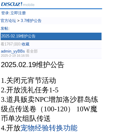
登录
立即注册
|
官方论坛
>
3.7维护公告
发帖
|
2025.02.19维护公告
看1767
回0
收藏
|
|
admin_yyBBs
看全部
2025-2-19 16:16:55
2025.02.19维护公告
1.关闭元宵节活动
2.开放洗礼任务1-5
3.道具贩卖NPC增加洛沙群岛练
级点传送卷（100-120） 10W魔
币单次组队传送
宠物经验转换功能
4.开放