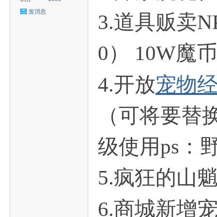
发消息
3.道具贩卖N
uz!
0） 10W
宠物
4.开放
（可将要替
级使用ps：
Bo
5.疯狂的山
6.商城新增宠