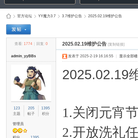
官方论坛
YY魔力3.7
3.7维护公告
2025.02.19维护公告
Di
»
›
›
›
2025.02.19维护公告
查看:
1774
|
回复:
0
[复制链接]
admin_yyBBs
发表于 2025-2-19 16:16:55
|
显示全部楼
2025.02.
sc
1.关闭元宵
123
205
1395
主题
帖子
积分
管理员
2.开放洗礼任
积分
1395