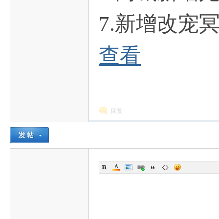
7.
新增改宠
ar
查看
回复
d