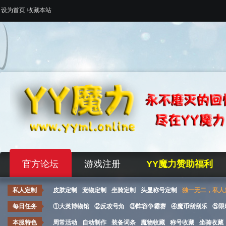
设为首页
收藏本站
官方论坛
游戏注册
YY魔力赞助福利
私人定制
皮肤定制
宠物定制
坐骑定制
头显称号定制
独一无二，私人
每日任务
①大英博物馆
②反攻号角
③阵容争霸赛
④魔币刮刮乐
⑤限
本服特色
周常活动
自动制作
装备词条
魔物收藏
称号收藏
坐骑收藏