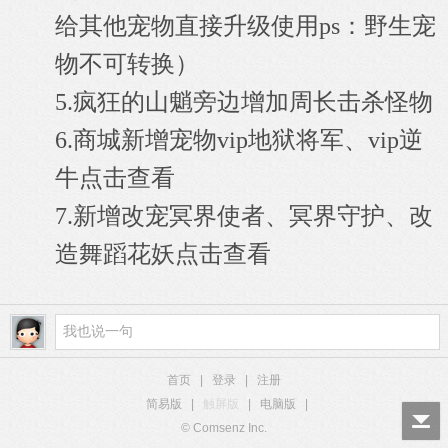
给其他宠物直接升级使用ps：野生宠
物不可转换）
5.疯狂的山魈旁边增加周长击杀怪物
6.商城新增宠物vip地狱将军、vip逆
点击查看
牛
7.
新增改宠冥界使者、冥界守护、改
点击查看
造舞蹈花妖
首页
|
登录
|
注册
简易版
|
触屏版
|
电脑版
|
© Comsenz Inc.