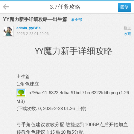
3.7任务攻略
回复
YY魔力新手详细攻略—出生篇
看全部
admin_yyBBs
楼主
2025-2-23 01:29:06
收藏
魔力新手详细攻略
YY
出生篇
角色建立
1.
b795ae11-6322-4dba-91bd-71ce3222fddb.png
(1.26
MB)
(下载次数: 0, 2025-2-23 01:26 上传)
弓手角色建议攻敏分配 敏捷达到100BP点后开始加血
传教角色建议血
敏
魔
分配
15
10
5