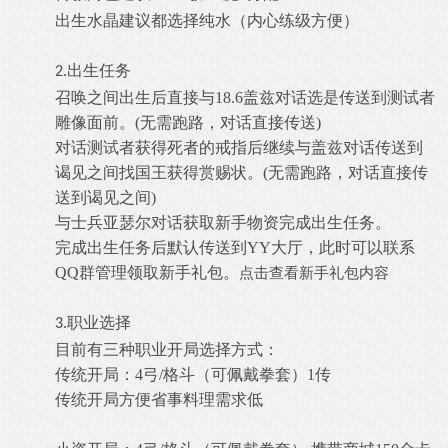
出生水晶建议都选择纯水（内心练级方便）
出生任务
2.
召唤之间出生后直接与18.6盖兹对话选是传送到测试者
雕像面前。(无需跑路，对话直接传送)
对话测试者获得死者的戒指后继续与盖兹对话传送到
谒见之间找国王获得赏赐状。
(无需跑路，对话直接传
送
到谒见之间
)
与士兵亚瑟尔对话获取新手物资完成出生任务。
完成出生任务后默认传送到YY大厅，此时可以联系
QQ群管理领取新手礼包。
点击查看新手礼包内容
.职业选择
3
目前有三种职业开局选择方式：
传统开局：4弓/格斗（可佩戴拳套）1传
传统开局方便省事料理需求低