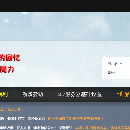
用户名
密码
福利
游戏赞助
3.7服务器基础设置
"世
无二，私人定制！
刮乐
⑤限时打宝
⑥经验加成
周一至周日活动开不停,夜夜越有歌！
坐骑收藏
百人道场
爆率和额外BP
深渊玩法
丰富多彩的游戏内容，使游戏不再