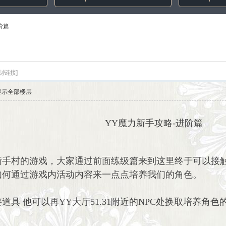
阶篇
制链接]
显示全部楼层
YY
魔力新手攻略
-
进阶
篇
新手村的游戏，大家通过前面练级篇来到这里终于可以接
如何通过游戏内活动内容来一点点培养我们的角色。
具 他可以再YY大厅51.31附近的NPC处换取培养角色
）