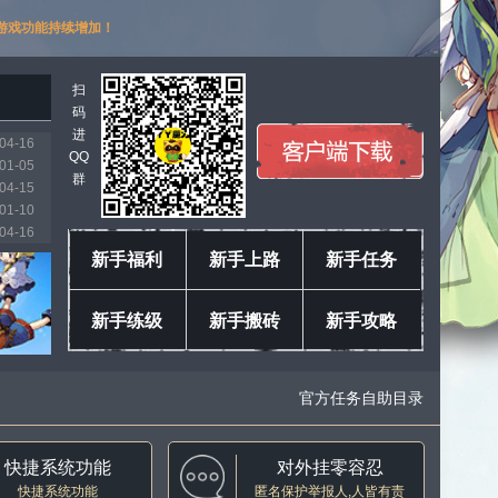
游戏功能持续增加！
扫
码
进
04-16
QQ
01-05
群
04-15
01-10
04-16
03-11
新手福利
新手上路
新手任务
01-18
04-04
新手练级
新手搬砖
新手攻略
04-16
04-16
官方任务自助目录
快捷系统功能
对外挂零容忍
快捷系统功能
匿名保护举报人,人皆有责