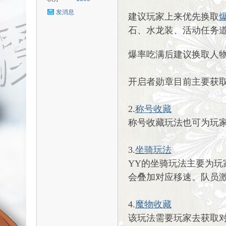
发消息
建议玩家上来优先换取
石、水龙装、活动任务道
uz!
爆率吃满后建议换取人物
开启者勋章目前主要获
2.
称号收藏
称号收藏玩法也可为玩
Bo
3.
坐骑玩法
YY的坐骑玩法主要为
会叠加对应移速。队员
4.
魔物收藏
该玩法需要玩家去获取对