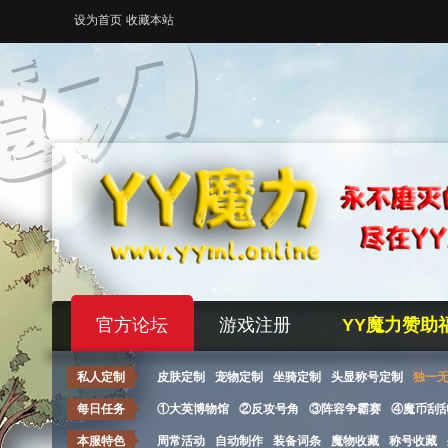
设为首页
收藏本站
官方论坛
游戏注册
YY魔力赞助
私人定制
皮肤定制
宠物定制
坐骑定制
头显称号定制
独一
每日任务
①大英博物馆
②反攻号角
③阵容争霸赛
④魔币刮
本服特色
周常活动
自动制作
装备词条
魔物收藏
称号收藏