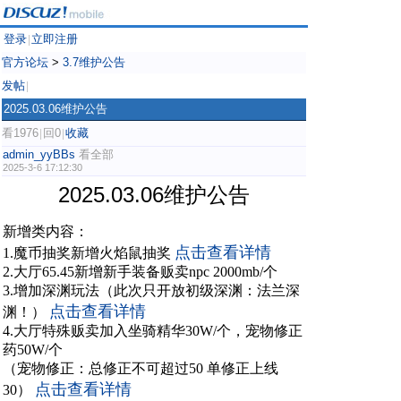
登录
立即注册
|
官方论坛
>
3.7维护公告
发帖
|
2025.03.06维护公告
看1976
回0
收藏
|
|
admin_yyBBs
看全部
2025-3-6 17:12:30
2025.03.06维护公告
新增类内容：
点击查看详情
1.魔币抽奖新增火焰鼠抽奖
2.大厅65.45新增新手装备贩卖npc 2000mb/个
3.增加深渊玩法（此次只开放初级深渊：法兰深
点击查看详情
渊！）
4.大厅特殊贩卖加入坐骑精华30W/个，宠物修正
药50W/个
（宠物修正：总修正不可超过50 单修正上线
点击查看详情
30）