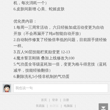
机，每次消耗一个）
6.皮肤间新增 心美、蛇姬皮肤
优化类内容：
1.每周一三周常活动， 六日经验加成活动变更为自动
开放（不会再漏开了纯ai智能自动开放）
2.自动制作修复了经验倍率低的问题，目前跟手搓经验
一样。
3.
百人90层技能栏奖励变更 12-13
4.魔水誓言刚骑 叠加上线修改为100
5.
气功蛋全等级蓝耗加一倍，变更为格斗得意技（蓝耗
减半，技能经验翻倍）
6.
删除洗礼5小怪非机制的气功蛋
首页
|
登录
|
注册
简易版
|
触屏版
|
电脑版
|