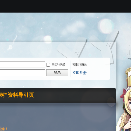
自动登录
找回密码
登录
立即注册
界树"资料导引页
枯燥！