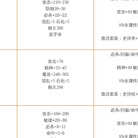
攻击
+210~230
防御
20~30
攻击
敏
+50
必杀+15~22
混乱
+5 石化+5
全属性
5%
耐久
300
双手斧
激活套装：
史诗斧
+
必杀
闪躲
命
/
/
攻击
+70
精神
敏
精神
+35~45
+30
魔攻
+248~302
混乱
+5 石化+5
全属性
5%
耐久
200
激活套装：
史诗杖
+
必杀
闪躲
命
/
/
攻击
+160~200
敏捷+20~30
攻击
敏
+50
必杀
+8~12
命中
+5~8
全属性
5%