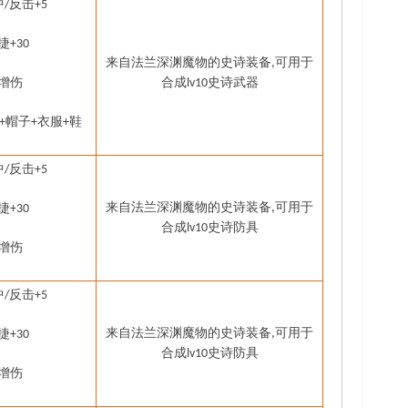
中
反击
/
+5
捷
+30
来自法兰深渊魔物的史诗装备
可用于
,
增伤
合成
史诗武器
lv10
帽子
衣服
鞋
+
+
+
中
反击
/
+5
来自法兰深渊魔物的史诗装备
可用于
捷
,
+30
合成
史诗防具
lv10
增伤
中
反击
/
+5
来自法兰深渊魔物的史诗装备
可用于
捷
,
+30
合成
史诗防具
lv10
增伤