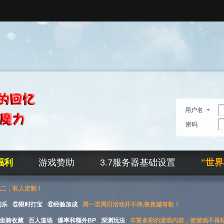
用户名
密码
福利
游戏赞助
3.7服务器基础设置
"世
无二，私人定制！
刮乐
⑤限时打宝
⑥经验加成
周一至周日活动开不停,夜夜越有歌！
坐骑收藏
百人道场
爆率和额外BP
深渊玩法
丰富多彩的游戏内容，使游戏不再