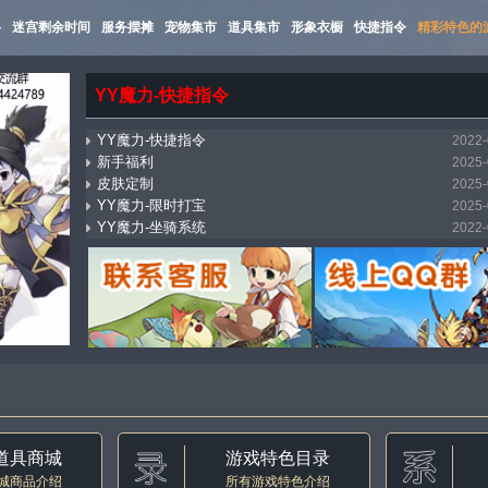
路
迷宫剩余时间
服务摆摊
宠物集市
道具集市
形象衣橱
快捷指令
精彩特色的
YY魔力-快捷指令
YY魔力-快捷指令
2022-
新手福利
2025-
皮肤定制
2025-
YY魔力-限时打宝
2025-
YY魔力-坐骑系统
2022-
mostbet_xnpi
2026-
YY魔力-万能传送（飞机）
2025-
YY魔力-集市系统
2022-
YY魔力-自动寻路
2022-
YY魔力-称号收藏
2022-
道具商城
游戏特色目录
城商品介绍
所有游戏特色介绍