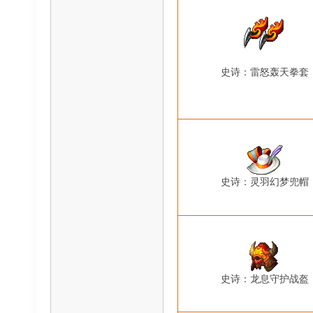
史诗：雷怒轰天拳套
史诗：灵羽幻梦兜帽
史诗：龙息守护战盔