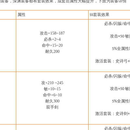
落深渊装备，深渊装备都有套装效果，成套后属性大幅提升，下面为装备详情
属性
套装效果
SS
必杀
闪躲
命
/
/
攻击
+158~187
攻击
敏
+50
必杀
+2~4
命中
+15~20
全属性
5%
耐久
200
激活套装：
史诗弓
+
必杀
闪躲
命
/
/
攻
+210 ~245
攻击
敏
敏
+10~15
+50
命中
+6~10
耐久
300
全属性
5%
双手剑
激活套装：
史诗剑
+
必杀
闪躲
命
/
/