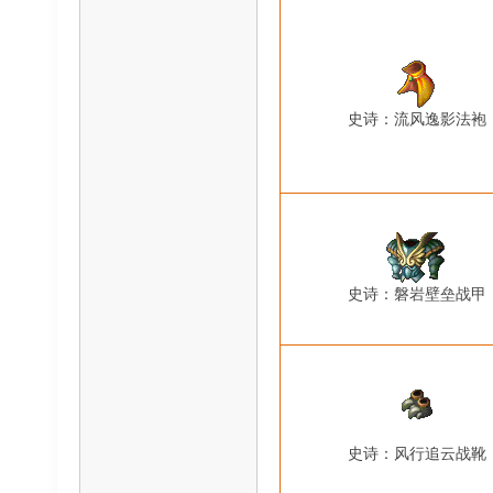
史诗：流风逸影法袍
史诗：磐岩壁垒战甲
史诗：风行追云战靴