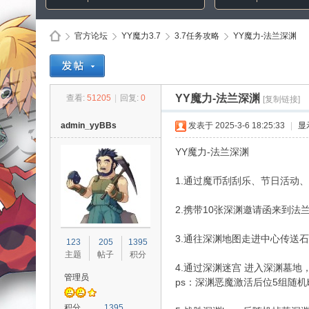
官方论坛
YY魔力3.7
3.7任务攻略
YY魔力-法兰深渊
Di
»
›
›
›
YY魔力-法兰深渊
查看:
51205
|
回复:
0
[复制链接]
admin_yyBBs
发表于 2025-3-6 18:25:33
|
显
YY魔力-法兰深渊
1.通过魔币刮刮乐、节日活动
2.携带10张深渊邀请函来到法
sc
3.通往深渊地图走进中心传送
123
205
1395
主题
帖子
积分
4.通过深渊迷宫 进入深渊墓
管理员
ps：深渊恶魔激活后位5组随机b
积分
1395