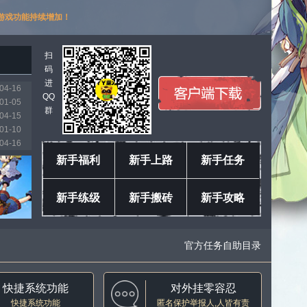
游戏功能持续增加！
扫
码
进
04-16
QQ
01-05
群
04-15
01-10
04-16
03-11
新手福利
新手上路
新手任务
01-18
04-04
新手练级
新手搬砖
新手攻略
04-16
04-16
官方任务自助目录
快捷系统功能
对外挂零容忍
快捷系统功能
匿名保护举报人,人皆有责