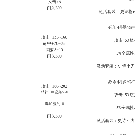
反击
+5
耐久
300
激活套装：
史诗枪
+
必杀
闪躲
命
/
/
攻击
+135~160
攻击
敏
+50
命中+20~25
闪躲
8~10
全属性
5%
耐久
300
激活套装：
史诗小刀
必杀
闪躲
命
/
/
攻击
+180~202
精神
+10 必杀5~8
攻击
敏
+50
毒
10 混乱10
全属性
5%
镖
耐久
300
激活套装：
史诗回力