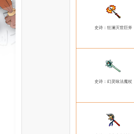
ar
史诗：狂澜灭世巨斧
d
史诗：幻灵咏法魔杖