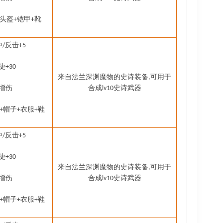
头盔
铠甲
靴
+
+
中
反击
/
+5
捷
+30
来自法兰深渊魔物的史诗装备
可用于
,
增伤
合成
史诗武器
lv10
帽子
衣服
鞋
+
+
+
中
反击
/
+5
捷
+30
来自法兰深渊魔物的史诗装备
可用于
,
增伤
合成
史诗武器
lv10
帽子
衣服
鞋
+
+
+