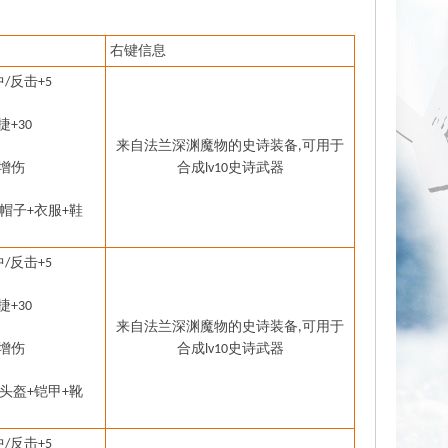
右键信息
中
反击
/
+5
捷
+30
来自法兰深渊魔物的史诗装备
可用于
,
增伤
合成
史诗武器
lv10
帽子
衣服
鞋
+
+
中
反击
/
+5
捷
+30
来自法兰深渊魔物的史诗装备
可用于
,
增伤
合成
史诗武器
lv10
头盔
铠甲
靴
+
+
中
反击
/
+5