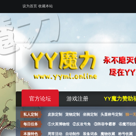
设为首页
收藏本站
官方论坛
游戏注册
YY魔力赞助
私人定制
皮肤定制
宠物定制
坐骑定制
头显称号定制
独一
每日任务
①大英博物馆
②反攻号角
③阵容争霸赛
④魔币刮
本服特色
周常活动
自动制作
装备词条
魔物收藏
称号收藏