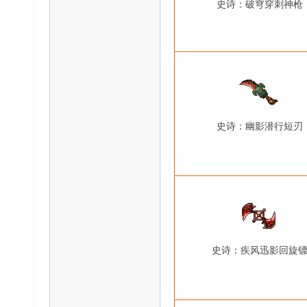
史诗：破穹穿刺神枪
史诗：幽影潜行短刃
史诗：疾风迅影回旋