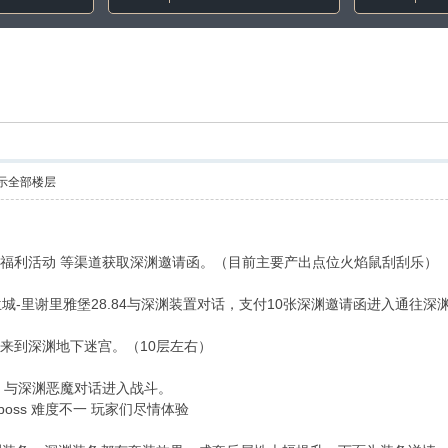
示全部楼层
、福利活动 等渠道获取深渊邀请函。（目前主要产出点位火焰鼠刮刮乐）
兰城-里谢里雅堡28.84与深渊装置对话，支付10张深渊邀请函进入通往深
石来到深渊地下迷宫。（10层左右）
地，与深渊恶魔对话进入战斗。
oss 难度不一 玩家们尽情体验