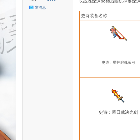
5.战胜深渊boss后随机掉
发消息
史诗装备名称
uz!
史诗：
星芒狩魂长弓
Bo
史诗：曜日裁决光剑