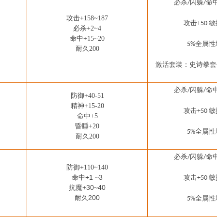
必杀
闪躲
命
/
/
攻击
+158~187
攻击
敏
+50
必杀
+2~4
命中
+15~20
全属性
5%
耐久
200
激活套装：
史诗拳套
必杀
闪躲
命
/
/
防御
+40-51
精神
+15-20
攻击
敏
+50
命中
+5
昏睡
+20
全属性
5%
耐久
200
必杀
闪躲
命
/
/
防御
+110~140
命中+1 ~3
攻击
敏
+50
抗魔+30~40
耐久200
全属性
5%