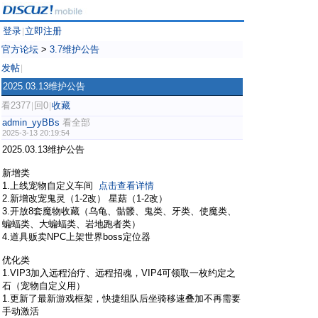
登录
立即注册
|
官方论坛
>
3.7维护公告
发帖
|
2025.03.13维护公告
看2377
回0
收藏
|
|
admin_yyBBs
看全部
2025-3-13 20:19:54
2025.03.13维护公告
新增类
1.上线宠物自定义车间
点击查看详情
2.新增改宠鬼灵（1-2改） 星菇（1-2改）
3.开放8套魔物收藏（乌龟、骷髅、鬼类、牙类、使魔类、
蝙蝠类、大蝙蝠类、岩地跑者类）
4.道具贩卖NPC上架世界boss定位器
优化类
1.VIP3加入远程治疗、远程招魂，VIP4可领取一枚约定之
石（宠物自定义用）
1.更新了最新游戏框架，快捷组队后坐骑移速叠加不再需要
手动激活