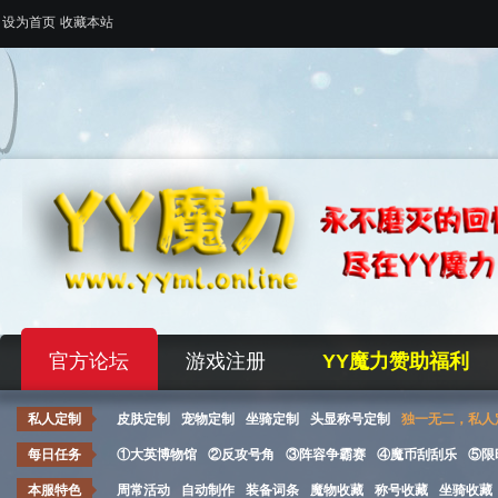
设为首页
收藏本站
官方论坛
游戏注册
YY魔力赞助福利
私人定制
皮肤定制
宠物定制
坐骑定制
头显称号定制
独一无二，私人
每日任务
①大英博物馆
②反攻号角
③阵容争霸赛
④魔币刮刮乐
⑤限
本服特色
周常活动
自动制作
装备词条
魔物收藏
称号收藏
坐骑收藏