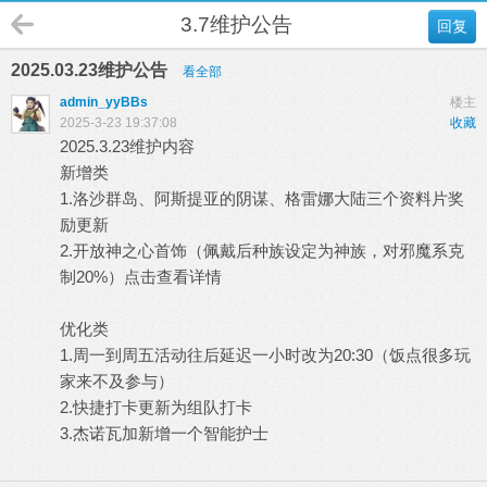
3.7维护公告
回复
2025.03.23维护公告
看全部
admin_yyBBs
楼主
2025-3-23 19:37:08
收藏
2025.3.23维护内容
新增类
1.洛沙群岛、阿斯提亚的阴谋、格雷娜大陆三个资料片奖
励更新
2.开放神之心首饰（佩戴后种族设定为神族，对邪魔系克
制20%）
点击查看详情
优化类
1.周一到周五活动往后延迟一小时改为20:30（饭点很多玩
家来不及参与）
2.快捷打卡更新为组队打卡
3.杰诺瓦加新增一个智能护士